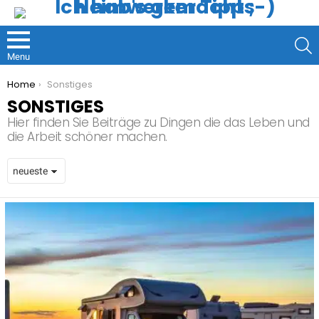
S
Menu
You are here:
Home
Sonstiges
SONSTIGES
Hier finden Sie Beiträge zu Dingen die das Leben und
die Arbeit schöner machen.
LATEST
STORIES