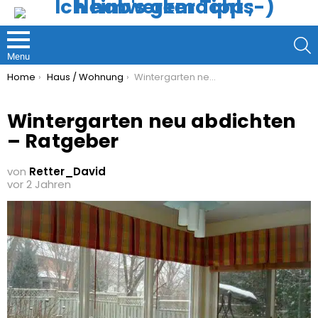
S
Menu
You are here:
Home
Haus / Wohnung
Wintergarten neu abdichten – Ratgeber
Wintergarten neu abdichten
– Ratgeber
von
Retter_David
vor 2 Jahren