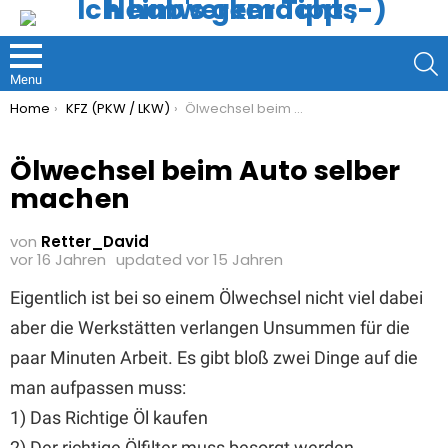
S
Menu
You are here:
Home
KFZ (PKW / LKW)
Ölwechsel beim Auto selber machen
Ölwechsel beim Auto selber
machen
von
Retter_David
vor 16 Jahren
updated
vor 15 Jahren
Eigentlich ist bei so einem Ölwechsel nicht viel dabei
aber die Werkstätten verlangen Unsummen für die
paar Minuten Arbeit. Es gibt bloß zwei Dinge auf die
man aufpassen muss:
1) Das Richtige Öl kaufen
2) Der richtige Ölfilter muss besorgt werden.