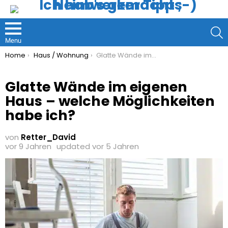
S
Menu
You are here:
Home
Haus / Wohnung
Glatte Wände im eigenen Haus – welche Möglichkeiten habe ich?
Glatte Wände im eigenen
Haus – welche Möglichkeiten
habe ich?
von
Retter_David
vor 9 Jahren
updated
vor 5 Jahren