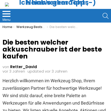
S
Menu
You are here:
Home
Werkzeug Bestseller
Die besten welcher akkuschrauber ist der beste kaufen
Die besten welcher
akkuschrauber ist der beste
kaufen
von
Retter_David
vor 3 Jahren
updated
vor 3 Jahren
Herzlich willkommen im Werkzeug Shop, Ihrem
zuverlässigen Partner für hochwertige Werkzeuge!
Wir sind stolz darauf, eine breite Palette an
Werkzeugen für alle Anwendungen und Bedürfnisse
zu bieten. Wir listen aktuelle Angebote, Aktionen und