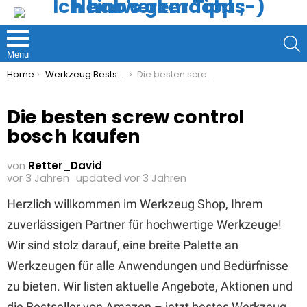
S
Menu
You are here:
Home
Werkzeug Bestseller
Die besten screw control bosch kaufen
Die besten screw control
bosch kaufen
von
Retter_David
vor 3 Jahren
updated
vor 3 Jahren
Herzlich willkommen im Werkzeug Shop, Ihrem
zuverlässigen Partner für hochwertige Werkzeuge!
Wir sind stolz darauf, eine breite Palette an
Werkzeugen für alle Anwendungen und Bedürfnisse
zu bieten. Wir listen aktuelle Angebote, Aktionen und
die Bestseller von Amazon – jetzt bestes Werkzeug