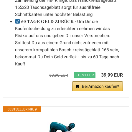
Zahnteilung der HM Klinge. Das Handkreissägeblatt
165x20 Tauchsägeblatt sorgt für ausrißfreie
Schnittkanten unter höchster Belastung
𝟔𝟎 𝐓𝐀𝐆𝐄 𝐆𝐄𝐋𝐃 𝐙𝐔𝐑Ü𝐂𝐊 - Um Dir die
Kaufentscheidung zu erleichtern nehmen wir das
Risiko auf uns und geben Dir unser Versprechen:
Solltest Du aus einem Grund nicht zufrieden mit
unserem kompatiblen Bosch kreissägeblatt 165 sein,
bekommst Du Dein Geld zurück - bis zu 60 Tage nach
Kauf!
39,99 EUR
53,90 EUR
−13,91 EUR
Bei Amazon kaufen*
BESTSELLER NR. 9