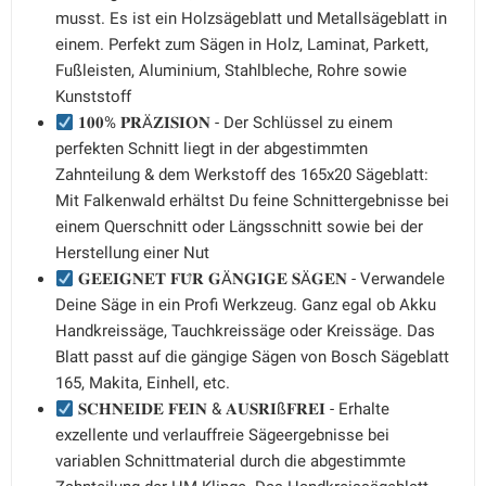
musst. Es ist ein Holzsägeblatt und Metallsägeblatt in
einem. Perfekt zum Sägen in Holz, Laminat, Parkett,
Fußleisten, Aluminium, Stahlbleche, Rohre sowie
Kunststoff
𝟏𝟎𝟎% 𝐏𝐑Ä𝐙𝐈𝐒𝐈𝐎𝐍 - Der Schlüssel zu einem
perfekten Schnitt liegt in der abgestimmten
Zahnteilung & dem Werkstoff des 165x20 Sägeblatt:
Mit Falkenwald erhältst Du feine Schnittergebnisse bei
einem Querschnitt oder Längsschnitt sowie bei der
Herstellung einer Nut
𝐆𝐄𝐄𝐈𝐆𝐍𝐄𝐓 𝐅𝐔̈𝐑 𝐆Ä𝐍𝐆𝐈𝐆𝐄 𝐒Ä𝐆𝐄𝐍 - Verwandele
Deine Säge in ein Profi Werkzeug. Ganz egal ob Akku
Handkreissäge, Tauchkreissäge oder Kreissäge. Das
Blatt passt auf die gängige Sägen von Bosch Sägeblatt
165, Makita, Einhell, etc.
𝐒𝐂𝐇𝐍𝐄𝐈𝐃𝐄 𝐅𝐄𝐈𝐍 & 𝐀𝐔𝐒𝐑𝐈ß𝐅𝐑𝐄𝐈 - Erhalte
exzellente und verlauffreie Sägeergebnisse bei
variablen Schnittmaterial durch die abgestimmte