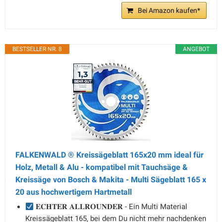
Bei Amazon kaufen*
BESTSELLER NR. 8
ANGEBOT
FALKENWALD ® Kreissägeblatt 165x20 mm ideal für
Holz, Metall & Alu - kompatibel mit Tauchsäge &
Kreissäge von Bosch & Makita - Multi Sägeblatt 165 x
20 aus hochwertigem Hartmetall
𝐄𝐂𝐇𝐓𝐄𝐑 𝐀𝐋𝐋𝐑𝐎𝐔𝐍𝐃𝐄𝐑 - Ein Multi Material
Kreissägeblatt 165, bei dem Du nicht mehr nachdenken