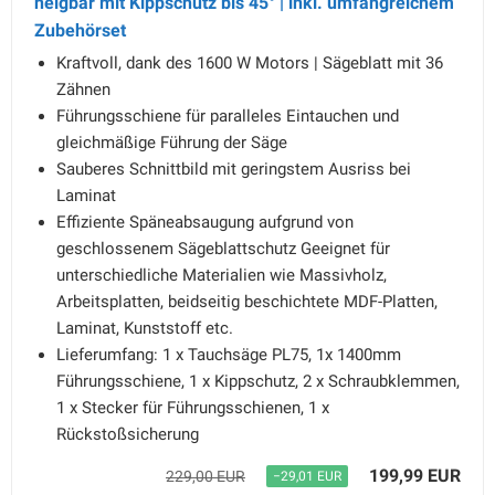
neigbar mit Kippschutz bis 45° | inkl. umfangreichem
Zubehörset
Kraftvoll, dank des 1600 W Motors | Sägeblatt mit 36
Zähnen
Führungsschiene für paralleles Eintauchen und
gleichmäßige Führung der Säge
Sauberes Schnittbild mit geringstem Ausriss bei
Laminat
Effiziente Späneabsaugung aufgrund von
geschlossenem Sägeblattschutz Geeignet für
unterschiedliche Materialien wie Massivholz,
Arbeitsplatten, beidseitig beschichtete MDF-Platten,
Laminat, Kunststoff etc.
Lieferumfang: 1 x Tauchsäge PL75, 1x 1400mm
Führungsschiene, 1 x Kippschutz, 2 x Schraubklemmen,
1 x Stecker für Führungsschienen, 1 x
Rückstoßsicherung
199,99 EUR
229,00 EUR
−29,01 EUR