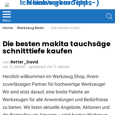
S
Menu
You are here:
Home
Werkzeug Bestseller
Die besten makita tauchsäge schnitttiefe kaufen
Die besten makita tauchsäge
schnitttiefe kaufen
von
Retter_David
vor 3 Jahren
updated
vor 3 Jahren
Herzlich willkommen im Werkzeug Shop, Ihrem
zuverlässigen Partner für hochwertige Werkzeuge!
Wir sind stolz darauf, eine breite Palette an
Werkzeugen für alle Anwendungen und Bedürfnisse
zu bieten. Wir listen aktuelle Angebote, Aktionen und
die Bestseller von Amazon – jetzt bestes Werkzeug