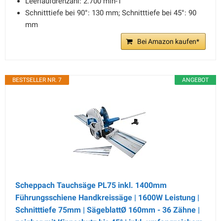
Leerlaufdrehzahl: 2.700 min-1
Schnitttiefe bei 90°: 130 mm; Schnitttiefe bei 45°: 90
mm
Bei Amazon kaufen*
BESTSELLER NR. 7
ANGEBOT
Scheppach Tauchsäge PL75 inkl. 1400mm
Führungsschiene Handkreissäge | 1600W Leistung |
Schnitttiefe 75mm | SägeblattØ 160mm - 36 Zähne |