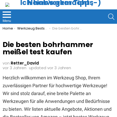
S
Menu
You are here:
Home
Werkzeug Bestseller
Die besten bohrhammer meißel test kaufen
Die besten bohrhammer
meißel test kaufen
von
Retter_David
vor 3 Jahren
updated
vor 3 Jahren
Herzlich willkommen im Werkzeug Shop, Ihrem
zuverlässigen Partner für hochwertige Werkzeuge!
Wir sind stolz darauf, eine breite Palette an
Werkzeugen für alle Anwendungen und Bedürfnisse
zu bieten. Wir listen aktuelle Angebote, Aktionen und
die Bestseller von Amazon – jetzt bestes Werkzeug