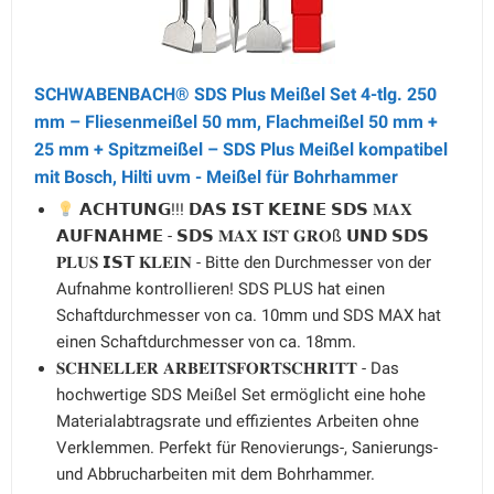
SCHWABENBACH® SDS Plus Meißel Set 4-tlg. 250
mm – Fliesenmeißel 50 mm, Flachmeißel 50 mm +
25 mm + Spitzmeißel – SDS Plus Meißel kompatibel
mit Bosch, Hilti uvm - Meißel für Bohrhammer
𝗔𝗖𝗛𝗧𝗨𝗡𝗚!!! 𝗗𝗔𝗦 𝗜𝗦𝗧 𝗞𝗘𝗜𝗡𝗘 𝗦𝗗𝗦 𝐌𝐀𝐗
𝗔𝗨𝗙𝗡𝗔𝗛𝗠𝗘 - 𝗦𝗗𝗦 𝐌𝐀𝐗 𝐈𝐒𝐓 𝐆𝐑𝐎ß 𝗨𝗡𝗗 𝗦𝗗𝗦
𝐏𝐋𝐔𝐒 𝗜𝗦𝗧 𝐊𝐋𝐄𝐈𝐍 - Bitte den Durchmesser von der
Aufnahme kontrollieren! SDS PLUS hat einen
Schaftdurchmesser von ca. 10mm und SDS MAX hat
einen Schaftdurchmesser von ca. 18mm.
𝐒𝐂𝐇𝐍𝐄𝐋𝐋𝐄𝐑 𝐀𝐑𝐁𝐄𝐈𝐓𝐒𝐅𝐎𝐑𝐓𝐒𝐂𝐇𝐑𝐈𝐓𝐓 - Das
hochwertige SDS Meißel Set ermöglicht eine hohe
Materialabtragsrate und effizientes Arbeiten ohne
Verklemmen. Perfekt für Renovierungs-, Sanierungs-
und Abbrucharbeiten mit dem Bohrhammer.