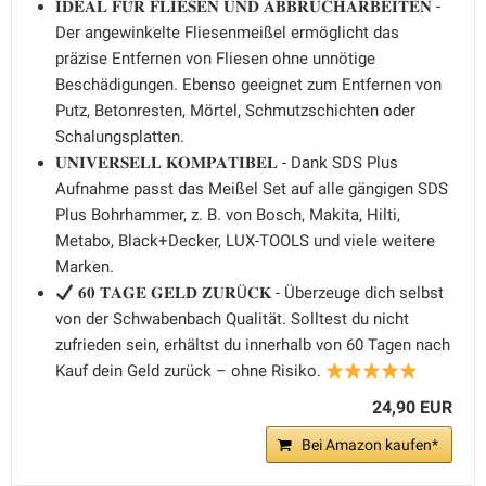
𝐈𝐃𝐄𝐀𝐋 𝐅𝐔̈𝐑 𝐅𝐋𝐈𝐄𝐒𝐄𝐍 𝐔𝐍𝐃 𝐀𝐁𝐁𝐑𝐔𝐂𝐇𝐀𝐑𝐁𝐄𝐈𝐓𝐄𝐍 -
Der angewinkelte Fliesenmeißel ermöglicht das
präzise Entfernen von Fliesen ohne unnötige
Beschädigungen. Ebenso geeignet zum Entfernen von
Putz, Betonresten, Mörtel, Schmutzschichten oder
Schalungsplatten.
𝐔𝐍𝐈𝐕𝐄𝐑𝐒𝐄𝐋𝐋 𝐊𝐎𝐌𝐏𝐀𝐓𝐈𝐁𝐄𝐋 - Dank SDS Plus
Aufnahme passt das Meißel Set auf alle gängigen SDS
Plus Bohrhammer, z. B. von Bosch, Makita, Hilti,
Metabo, Black+Decker, LUX-TOOLS und viele weitere
Marken.
𝟔𝟎 𝐓𝐀𝐆𝐄 𝐆𝐄𝐋𝐃 𝐙𝐔𝐑Ü𝐂𝐊 - Überzeuge dich selbst
von der Schwabenbach Qualität. Solltest du nicht
zufrieden sein, erhältst du innerhalb von 60 Tagen nach
Kauf dein Geld zurück – ohne Risiko.
24,90 EUR
Bei Amazon kaufen*