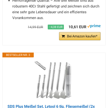
Hervorragende Qualität – Alle drei Meißel sind aus
robustem 40Cr Stahl gefertigt und zeichnen sich durch
eine sehr gute Lebensdauer und ein effizientes
Vorankommen aus.
10,61 EUR
14,99 EUR
−4,38 EUR
Bei Amazon kaufen*
BESTSELLER NR. 3
SDS Plus Meißel Set, Lytool 6 tlg. Fliesemeißel (2x