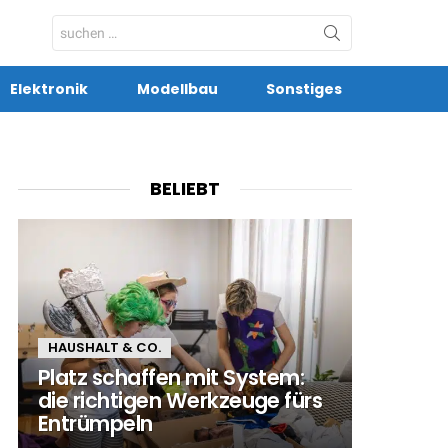
Search
for:
Elektronik
Modellbau
Sonstiges
BELIEBT
HAUSHALT & CO.
Platz schaffen mit System:
die richtigen Werkzeuge fürs
Entrümpeln