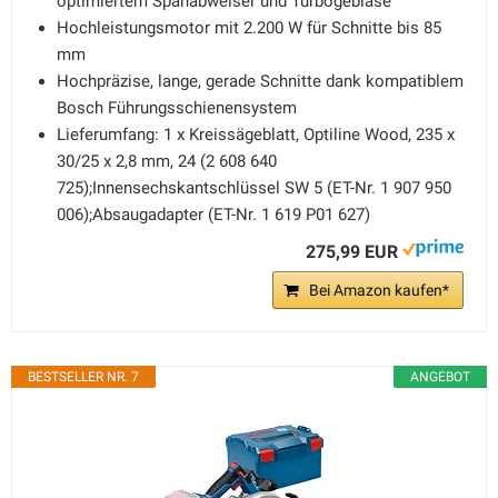
optimiertem Spanabweiser und Turbogebläse
Hochleistungsmotor mit 2.200 W für Schnitte bis 85
mm
Hochpräzise, lange, gerade Schnitte dank kompatiblem
Bosch Führungsschienensystem
Lieferumfang: 1 x Kreissägeblatt, Optiline Wood, 235 x
30/25 x 2,8 mm, 24 (2 608 640
725);Innensechskantschlüssel SW 5 (ET-Nr. 1 907 950
006);Absaugadapter (ET-Nr. 1 619 P01 627)
275,99 EUR
Bei Amazon kaufen*
BESTSELLER NR. 7
ANGEBOT