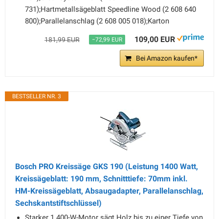
731);Hartmetallsägeblatt Speedline Wood (2 608 640
800);Parallelanschlag (2 608 005 018);Karton
109,00 EUR
181,99 EUR
−72,99 EUR
Bei Amazon kaufen*
BESTSELLER NR. 3
Bosch PRO Kreissäge GKS 190 (Leistung 1400 Watt,
Kreissägeblatt: 190 mm, Schnitttiefe: 70mm inkl.
HM-Kreissägeblatt, Absaugadapter, Parallelanschlag,
Sechskantstiftschlüssel)
Starker 1.400-W-Motor sägt Holz bis zu einer Tiefe von