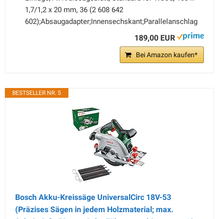
1,7/1,2 x 20 mm, 36 (2 608 642
602);Absaugadapter;Innensechskant;Parallelanschlag
189,00 EUR
Bei Amazon kaufen*
BESTSELLER NR. 5
Bosch Akku-Kreissäge UniversalCirc 18V-53
(Präzises Sägen in jedem Holzmaterial; max.