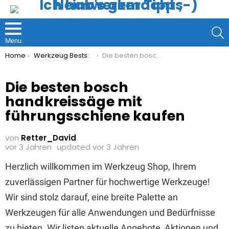
S
Menu
You are here:
Home
Werkzeug Bestseller
Die besten bosch handkreissäge mit führungsschiene kaufen
Die besten bosch
handkreissäge mit
führungsschiene kaufen
von
Retter_David
vor 3 Jahren
updated
vor 3 Jahren
Herzlich willkommen im Werkzeug Shop, Ihrem
zuverlässigen Partner für hochwertige Werkzeuge!
Wir sind stolz darauf, eine breite Palette an
Werkzeugen für alle Anwendungen und Bedürfnisse
zu bieten. Wir listen aktuelle Angebote, Aktionen und