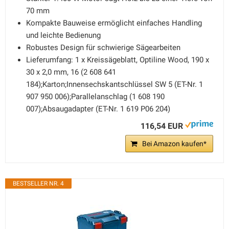
70 mm
Kompakte Bauweise ermöglicht einfaches Handling
und leichte Bedienung
Robustes Design für schwierige Sägearbeiten
Lieferumfang: 1 x Kreissägeblatt, Optiline Wood, 190 x
30 x 2,0 mm, 16 (2 608 641
184);Karton;Innensechskantschlüssel SW 5 (ET-Nr. 1
907 950 006);Parallelanschlag (1 608 190
007);Absaugadapter (ET-Nr. 1 619 P06 204)
116,54 EUR
Bei Amazon kaufen*
BESTSELLER NR. 4