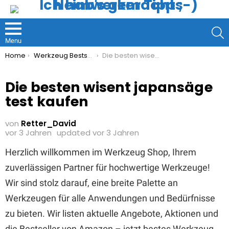
S
Menu
You are here:
Home
Werkzeug Bestseller
Die besten wisent japansäge test kaufen
Die besten wisent japansäge
test kaufen
von
Retter_David
vor 3 Jahren
updated
vor 3 Jahren
Herzlich willkommen im Werkzeug Shop, Ihrem
zuverlässigen Partner für hochwertige Werkzeuge!
Wir sind stolz darauf, eine breite Palette an
Werkzeugen für alle Anwendungen und Bedürfnisse
zu bieten. Wir listen aktuelle Angebote, Aktionen und
die Bestseller von Amazon – jetzt bestes Werkzeug