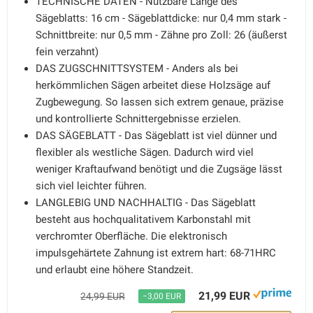
TECHNISCHE DATEN - Nutzbare Länge des
Sägeblatts: 16 cm - Sägeblattdicke: nur 0,4 mm stark -
Schnittbreite: nur 0,5 mm - Zähne pro Zoll: 26 (äußerst
fein verzahnt)
DAS ZUGSCHNITTSYSTEM - Anders als bei
herkömmlichen Sägen arbeitet diese Holzsäge auf
Zugbewegung. So lassen sich extrem genaue, präzise
und kontrollierte Schnittergebnisse erzielen.
DAS SÄGEBLATT - Das Sägeblatt ist viel dünner und
flexibler als westliche Sägen. Dadurch wird viel
weniger Kraftaufwand benötigt und die Zugsäge lässt
sich viel leichter führen.
LANGLEBIG UND NACHHALTIG - Das Sägeblatt
besteht aus hochqualitativem Karbonstahl mit
verchromter Oberfläche. Die elektronisch
impulsgehärtete Zahnung ist extrem hart: 68-71HRC
und erlaubt eine höhere Standzeit.
21,99 EUR
24,99 EUR
−3,00 EUR