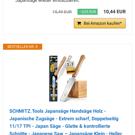
Japansäge wieder einsatzbereit.
10,44 EUR
15,49 EUR
−5,05 EUR
Bei Amazon kaufen*
BESTSELLER NR. 8
SCHMITZ.Tools Japansäge Handsäge Holz -
Japanische Zugsäge - Extrem scharf, Doppelseitig
11/17 TPI - Japan Säge - Glatte & kontrollierte
Schnitte - Japanese Saw – Japansäge Klein - Heller