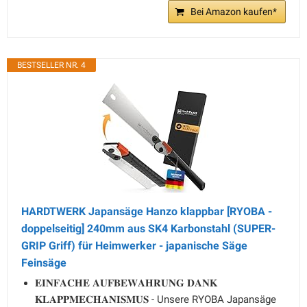
Bei Amazon kaufen*
BESTSELLER NR. 4
HARDTWERK Japansäge Hanzo klappbar [RYOBA -
doppelseitig] 240mm aus SK4 Karbonstahl (SUPER-
GRIP Griff) für Heimwerker - japanische Säge
Feinsäge
𝐄𝐈𝐍𝐅𝐀𝐂𝐇𝐄 𝐀𝐔𝐅𝐁𝐄𝐖𝐀𝐇𝐑𝐔𝐍𝐆 𝐃𝐀𝐍𝐊
𝐊𝐋𝐀𝐏𝐏𝐌𝐄𝐂𝐇𝐀𝐍𝐈𝐒𝐌𝐔𝐒 - Unsere RYOBA Japansäge