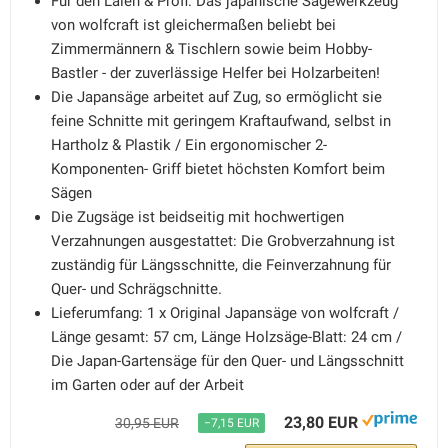
Für den Laien & Profi: Das japanische Sägewerkzeug
von wolfcraft ist gleichermaßen beliebt bei
Zimmermännern & Tischlern sowie beim Hobby-
Bastler - der zuverlässige Helfer bei Holzarbeiten!
Die Japansäge arbeitet auf Zug, so ermöglicht sie
feine Schnitte mit geringem Kraftaufwand, selbst in
Hartholz & Plastik / Ein ergonomischer 2-
Komponenten- Griff bietet höchsten Komfort beim
Sägen
Die Zugsäge ist beidseitig mit hochwertigen
Verzahnungen ausgestattet: Die Grobverzahnung ist
zuständig für Längsschnitte, die Feinverzahnung für
Quer- und Schrägschnitte.
Lieferumfang: 1 x Original Japansäge von wolfcraft /
Länge gesamt: 57 cm, Länge Holzsäge-Blatt: 24 cm /
Die Japan-Gartensäge für den Quer- und Längsschnitt
im Garten oder auf der Arbeit
23,80 EUR
30,95 EUR
−7,15 EUR