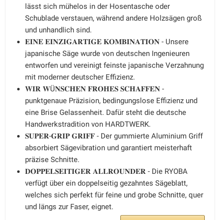
lässt sich mühelos in der Hosentasche oder
Schublade verstauen, während andere Holzsägen groß
und unhandlich sind.
𝐄𝐈𝐍𝐄 𝐄𝐈𝐍𝐙𝐈𝐆𝐀𝐑𝐓𝐈𝐆𝐄 𝐊𝐎𝐌𝐁𝐈𝐍𝐀𝐓𝐈𝐎𝐍 - Unsere
japanische Säge wurde von deutschen Ingenieuren
entworfen und vereinigt feinste japanische Verzahnung
mit moderner deutscher Effizienz.
𝐖𝐈𝐑 𝐖Ü𝐍𝐒𝐂𝐇𝐄𝐍 𝐅𝐑𝐎𝐇𝐄𝐒 𝐒𝐂𝐇𝐀𝐅𝐅𝐄𝐍 -
punktgenaue Präzision, bedingungslose Effizienz und
eine Brise Gelassenheit. Dafür steht die deutsche
Handwerkstradition von HARDTWERK.
𝐒𝐔𝐏𝐄𝐑-𝐆𝐑𝐈𝐏 𝐆𝐑𝐈𝐅𝐅 - Der gummierte Aluminium Griff
absorbiert Sägevibration und garantiert meisterhaft
präzise Schnitte.
𝐃𝐎𝐏𝐏𝐄𝐋𝐒𝐄𝐈𝐓𝐈𝐆𝐄𝐑 𝐀𝐋𝐋𝐑𝐎𝐔𝐍𝐃𝐄𝐑 - Die RYOBA
verfügt über ein doppelseitig gezahntes Sägeblatt,
welches sich perfekt für feine und grobe Schnitte, quer
und längs zur Faser, eignet.