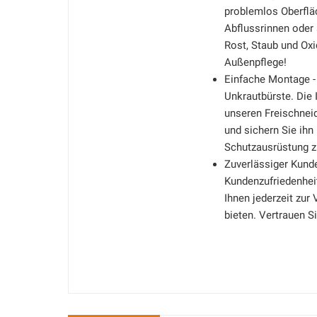
problemlos Oberflä
Abflussrinnen oder 
Rost, Staub und Oxid
Außenpflege!
Einfache Montage -
Unkrautbürste. Die I
unseren Freischnei
und sichern Sie ihn
Schutzausrüstung zu
Zuverlässiger Kunde
Kundenzufriedenhei
Ihnen jederzeit zur
bieten. Vertrauen S