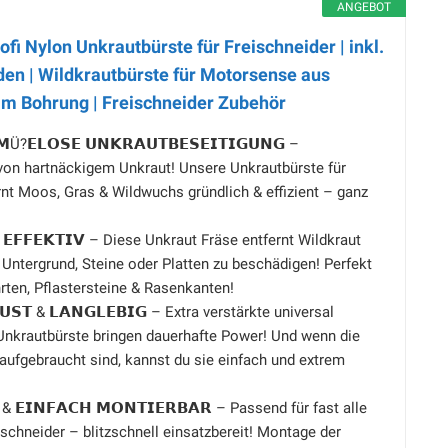
ANGEBOT
i Nylon Unkrautbürste für Freischneider | inkl.
den | Wildkrautbürste für Motorsense aus
m Bohrung | Freischneider Zubehör
𝗠Ü?𝗘𝗟𝗢𝗦𝗘 𝗨𝗡𝗞𝗥𝗔𝗨𝗧𝗕𝗘𝗦𝗘𝗜𝗧𝗜𝗚𝗨𝗡𝗚 –
von hartnäckigem Unkraut! Unsere Unkrautbürste für
nt Moos, Gras & Wildwuchs gründlich & effizient – ganz
 𝗘𝗙𝗙𝗘𝗞𝗧𝗜𝗩 – Diese Unkraut Fräse entfernt Wildkraut
 Untergrund, Steine oder Platten zu beschädigen! Perfekt
rten, Pflastersteine & Rasenkanten!
𝗨𝗦𝗧 & 𝗟𝗔𝗡𝗚𝗟𝗘𝗕𝗜𝗚 – Extra verstärkte universal
 Unkrautbürste bringen dauerhafte Power! Und wenn die
aufgebraucht sind, kannst du sie einfach und extrem
 & 𝗘𝗜𝗡𝗙𝗔𝗖𝗛 𝗠𝗢𝗡𝗧𝗜𝗘𝗥𝗕𝗔𝗥 – Passend für fast alle
chneider – blitzschnell einsatzbereit! Montage der