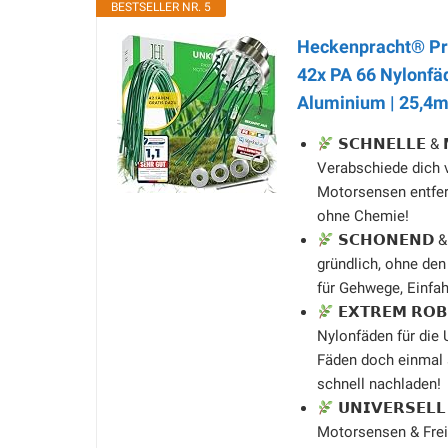
BESTSELLER NR. 5
Heckenpracht® Prof
42x PA 66 Nylonfä
Aluminium | 25,4m
𝗦𝗖𝗛𝗡𝗘𝗟𝗟𝗘 & 
Verabschiede dich 
Motorsensen entfer
ohne Chemie!
𝗦𝗖𝗛𝗢𝗡𝗘𝗡𝗗 &
gründlich, ohne den
für Gehwege, Einfah
𝗘𝗫𝗧𝗥𝗘𝗠 𝗥𝗢𝗕
Nylonfäden für die
Fäden doch einmal 
schnell nachladen!
𝗨𝗡𝗜𝗩𝗘𝗥𝗦𝗘𝗟
Motorsensen & Freis