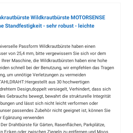
Unkrautbürste Wildkrautbürste MOTORSENSE
 Standfestigkeit - sehr robust - leichte
verselle Passform Wildkrautbürste haben einen
ser von 25,4 mm, bitte vergewissern Sie sich vor dem
 Ihrer Maschine, die Wildkrautbürsten haben eine hohe
eiden schnell bei der Benutzung, wir empfehlen das Tragen
ng, um unnötige Verletzungen zu vermeiden
HLDRAHT:Hergestellt aus 30 hochwertigen
drehtem Design,doppelt versiegelt, Verhindert, dass sich
es Gebrauchs bewegt, bewahrt die strukturelle Integrität
ungen und lässt sich nicht leicht verformen oder
unser passendes Zubehör nicht geeignet ist, können Sie
ur Egänzung verwenden
er Drahtbürste für Gärten, Rasenflächen, Parkplätze,
 in Ecken oder zwischen Ziegeln zu entfernen und Moos