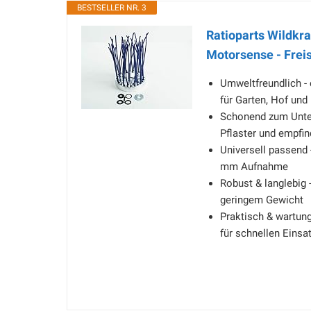
BESTSELLER NR. 3
Ratioparts Wildkr
Motorsense - Frei
Umweltfreundlich -
für Garten, Hof und
Schonend zum Unterg
Pflaster und empfin
Universell passend 
mm Aufnahme
Robust & langlebig 
geringem Gewicht
Praktisch & wartun
für schnellen Einsa