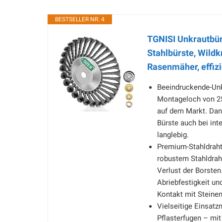
BESTSELLER NR. 4
TGNISI Unkrautbür
Stahlbürste, Wildk
Rasenmäher, effizi
Beeindruckende-Unk
Montageloch von 25
auf dem Markt. Dank
Bürste auch bei in
langlebig.
Premium-Stahldrahtq
robustem Stahldraht
Verlust der Borsten.
Abriebfestigkeit und
Kontakt mit Steinen
Vielseitige Einsatz
Pflasterfugen – mi