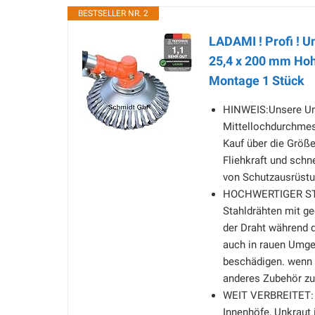
BESTSELLER NR. 2
LADAMI ! Profi ! 
25,4 x 200 mm Hohe
Montage 1 Stück
HINWEIS:Unsere Uni
Mittellochdurchmes
Kauf über die Größe
Fliehkraft und schn
von Schutzausrüstu
HOCHWERTIGER STA
Stahldrähten mit ge
der Draht während d
auch in rauen Umgeb
beschädigen. wenn 
anderes Zubehör z
WEIT VERBREITET: D
Innenhöfe, Unkraut