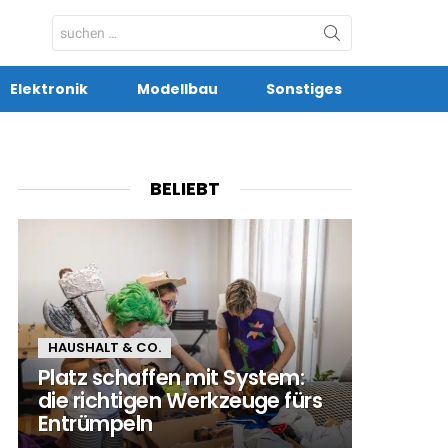
Search
for:
Elektronik
Modellbau
Sonstiges
BELIEBT
HAUSHALT & CO.
Platz schaffen mit System:
die richtigen Werkzeuge fürs
Entrümpeln