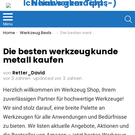
S
Menu
You are here:
Home
Werkzeug Bestseller
Die besten werkzeugkunde metall kaufen
Die besten werkzeugkunde
metall kaufen
von
Retter_David
vor 3 Jahren
updated
vor 3 Jahren
Herzlich willkommen im Werkzeug Shop, Ihrem
zuverlässigen Partner für hochwertige Werkzeuge!
Wir sind stolz darauf, eine breite Palette an
Werkzeugen für alle Anwendungen und Bedürfnisse
zu bieten. Wir listen aktuelle Angebote, Aktionen und
die Bestseller von Amazon – jetzt bestes Werkzeug