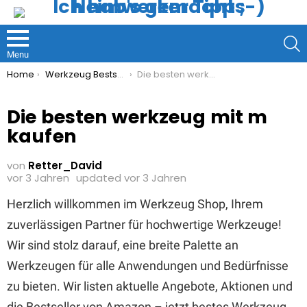
S
Menu
You are here:
Home
Werkzeug Bestseller
Die besten werkzeug mit m kaufen
Die besten werkzeug mit m
kaufen
von
Retter_David
vor 3 Jahren
updated
vor 3 Jahren
Herzlich willkommen im Werkzeug Shop, Ihrem
zuverlässigen Partner für hochwertige Werkzeuge!
Wir sind stolz darauf, eine breite Palette an
Werkzeugen für alle Anwendungen und Bedürfnisse
zu bieten. Wir listen aktuelle Angebote, Aktionen und
die Bestseller von Amazon – jetzt bestes Werkzeug