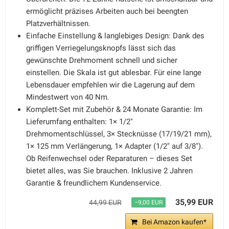
ermöglicht präzises Arbeiten auch bei beengten
Platzverhältnissen.
Einfache Einstellung & langlebiges Design: Dank des
griffigen Verriegelungsknopfs lässt sich das
gewünschte Drehmoment schnell und sicher
einstellen. Die Skala ist gut ablesbar. Für eine lange
Lebensdauer empfehlen wir die Lagerung auf dem
Mindestwert von 40 Nm.
Komplett-Set mit Zubehör & 24 Monate Garantie: Im
Lieferumfang enthalten: 1× 1/2"
Drehmomentschlüssel, 3× Stecknüsse (17/19/21 mm),
1× 125 mm Verlängerung, 1× Adapter (1/2" auf 3/8").
Ob Reifenwechsel oder Reparaturen – dieses Set
bietet alles, was Sie brauchen. Inklusive 2 Jahren
Garantie & freundlichem Kundenservice.
35,99 EUR
44,99 EUR
−9,00 EUR
Bei Amazon kaufen*