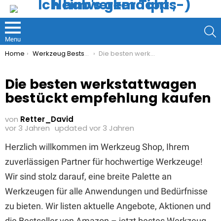
S
Menu
You are here:
Home
Werkzeug Bestseller
Die besten werkstattwagen bestückt empfehlung kaufen
Die besten werkstattwagen
bestückt empfehlung kaufen
von
Retter_David
vor 3 Jahren
updated
vor 3 Jahren
Herzlich willkommen im Werkzeug Shop, Ihrem
zuverlässigen Partner für hochwertige Werkzeuge!
Wir sind stolz darauf, eine breite Palette an
Werkzeugen für alle Anwendungen und Bedürfnisse
zu bieten. Wir listen aktuelle Angebote, Aktionen und
die Bestseller von Amazon – jetzt bestes Werkzeug