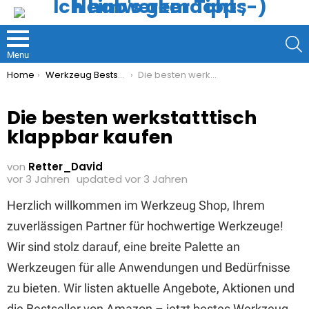
S
Menu
You are here:
Home
Werkzeug Bestseller
Die besten werkstatttisch klappbar kaufen
Die besten werkstatttisch
klappbar kaufen
von
Retter_David
vor 3 Jahren
updated
vor 3 Jahren
Herzlich willkommen im Werkzeug Shop, Ihrem
zuverlässigen Partner für hochwertige Werkzeuge!
Wir sind stolz darauf, eine breite Palette an
Werkzeugen für alle Anwendungen und Bedürfnisse
zu bieten. Wir listen aktuelle Angebote, Aktionen und
die Bestseller von Amazon – jetzt bestes Werkzeug