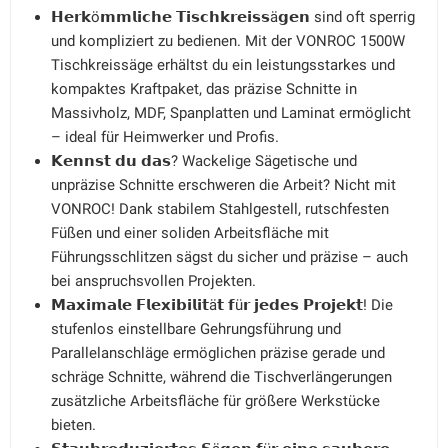
𝗛𝗲𝗿𝗸ö𝗺𝗺𝗹𝗶𝗰𝗵𝗲 𝗧𝗶𝘀𝗰𝗵𝗸𝗿𝗲𝗶𝘀𝘀ä𝗴𝗲𝗻 sind oft sperrig
und kompliziert zu bedienen. Mit der VONROC 1500W
Tischkreissäge erhältst du ein leistungsstarkes und
kompaktes Kraftpaket, das präzise Schnitte in
Massivholz, MDF, Spanplatten und Laminat ermöglicht
– ideal für Heimwerker und Profis.
𝗞𝗲𝗻𝗻𝘀𝘁 𝗱𝘂 𝗱𝗮𝘀? Wackelige Sägetische und
unpräzise Schnitte erschweren die Arbeit? Nicht mit
VONROC! Dank stabilem Stahlgestell, rutschfesten
Füßen und einer soliden Arbeitsfläche mit
Führungsschlitzen sägst du sicher und präzise – auch
bei anspruchsvollen Projekten.
𝗠𝗮𝘅𝗶𝗺𝗮𝗹𝗲 𝗙𝗹𝗲𝘅𝗶𝗯𝗶𝗹𝗶𝘁ä𝘁 𝗳ü𝗿 𝗷𝗲𝗱𝗲𝘀 𝗣𝗿𝗼𝗷𝗲𝗸𝘁! Die
stufenlos einstellbare Gehrungsführung und
Parallelanschläge ermöglichen präzise gerade und
schräge Schnitte, während die Tischverlängerungen
zusätzliche Arbeitsfläche für größere Werkstücke
bieten.