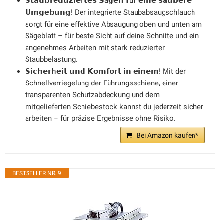
𝗦𝘁𝗮𝘂𝗯𝗿𝗲𝗱𝘂𝘇𝗶𝗲𝗿𝘁𝗲𝘀 𝗦ä𝗴𝗲𝗻 𝗳ü𝗿 𝗲𝗶𝗻𝗲 𝘀𝗮𝘂𝗯𝗲𝗿𝗲
𝗨𝗺𝗴𝗲𝗯𝘂𝗻𝗴! Der integrierte Staubabsaugschlauch
sorgt für eine effektive Absaugung oben und unten am
Sägeblatt – für beste Sicht auf deine Schnitte und ein
angenehmes Arbeiten mit stark reduzierter
Staubbelastung.
𝗦𝗶𝗰𝗵𝗲𝗿𝗵𝗲𝗶𝘁 𝘂𝗻𝗱 𝗞𝗼𝗺𝗳𝗼𝗿𝘁 𝗶𝗻 𝗲𝗶𝗻𝗲𝗺! Mit der
Schnellverriegelung der Führungsschiene, einer
transparenten Schutzabdeckung und dem
mitgelieferten Schiebestock kannst du jederzeit sicher
arbeiten – für präzise Ergebnisse ohne Risiko.
Bei Amazon kaufen*
BESTSELLER NR. 9