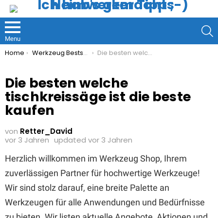
S
Menu
You are here:
Home
Werkzeug Bestseller
Die besten welche tischkreissäge ist die beste kaufen
Die besten welche
tischkreissäge ist die beste
kaufen
von
Retter_David
vor 3 Jahren
updated
vor 3 Jahren
Herzlich willkommen im Werkzeug Shop, Ihrem
zuverlässigen Partner für hochwertige Werkzeuge!
Wir sind stolz darauf, eine breite Palette an
Werkzeugen für alle Anwendungen und Bedürfnisse
zu bieten. Wir listen aktuelle Angebote, Aktionen und