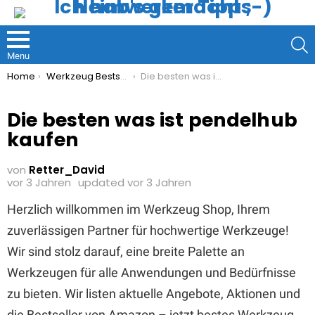
S
Menu
You are here:
Home
Werkzeug Bestseller
Die besten was ist pendelhub kaufen
Die besten was ist pendelhub
kaufen
von
Retter_David
vor 3 Jahren
updated
vor 3 Jahren
Herzlich willkommen im Werkzeug Shop, Ihrem
zuverlässigen Partner für hochwertige Werkzeuge!
Wir sind stolz darauf, eine breite Palette an
Werkzeugen für alle Anwendungen und Bedürfnisse
zu bieten. Wir listen aktuelle Angebote, Aktionen und
die Bestseller von Amazon – jetzt bestes Werkzeug