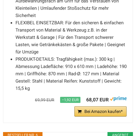
Aufbewahrungsfach am Griff für das Verstauen von
Kleinteilen | Umlaufender Stoßschutz für mehr
Sicherheit
FLEXIBEL EINSETZBAR: Für den sicheren & einfachen
Transport von Material & Werkzeug z.B. in der
Werkstatt & Garage | Für den Transport schwerer
Lasten, wie Getränkekästen & große Pakete | Geeignet
für Umzüge
PRODUKT-DETAILS: Tragfähigkeit (max.): 300 kg |
Abmessung Ladefläche: 910 x 610 mm | Ladehöhe: 190
mm | Griffhöhe: 870 mm | Rad-Ø: 127 mm | Material
Gestell: Stahl | Material Reifen: Kunststoff | Gewicht:
15,5 kg
68,07 EUR
69,99 EUR
−1,92 EUR
Bei Amazon kaufen*
BESTSELLER NR. 6
ANGEBOT