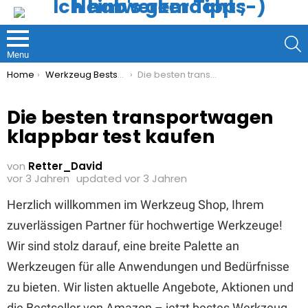
S
Menu
You are here:
Home
Werkzeug Bestseller
Die besten transportwagen klappbar test kaufen
Die besten transportwagen
klappbar test kaufen
von
Retter_David
vor 3 Jahren
updated
vor 3 Jahren
Herzlich willkommen im Werkzeug Shop, Ihrem
zuverlässigen Partner für hochwertige Werkzeuge!
Wir sind stolz darauf, eine breite Palette an
Werkzeugen für alle Anwendungen und Bedürfnisse
zu bieten. Wir listen aktuelle Angebote, Aktionen und
die Bestseller von Amazon – jetzt bestes Werkzeug