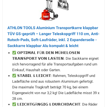
ATHLON TOOLS Aluminium Transportkarre klappbar
TÜV GS-geprüft – Langer Teleskopgriff 110 cm, Anti-
Rutsch-Pads, Soft-Laufräder, inkl. 2 Expanderseile -
Sackkarre klappbar Alu kompakt & leicht
𝗢𝗣𝗧𝗜𝗠𝗔𝗟 𝗙Ü𝗥 𝗗𝗘𝗡 𝗠Ü𝗛𝗘𝗟𝗢𝗦𝗘𝗡
𝗧𝗥𝗔𝗡𝗦𝗣𝗢𝗥𝗧 𝗩𝗢𝗡 𝗟𝗔𝗦𝗧𝗘𝗡: Die Sackkarre eignet
sich hervorragend für alle Transportaufgaben rund um
Einkauf, Haushalt oder Garten.
𝗦𝗧𝗔𝗕𝗜𝗟 & 𝗟𝗘𝗜𝗖𝗛𝗧: Rahmen, Teleskopgriff und
Ladefläche sind aus robustem Aluminium gefertigt.
Die maximale Tragkraft beträgt 70 kg, bei einem
Eigengewicht von nur 3,2 kg! Die Ladefläche misst 39 x
28 cm.
𝗟𝗘𝗜𝗖𝗛𝗧𝗚Ä𝗡𝗚𝗜𝗚 & 𝗗𝗨𝗥𝗖𝗛𝗗𝗔𝗖𝗛𝗧: Die Räder