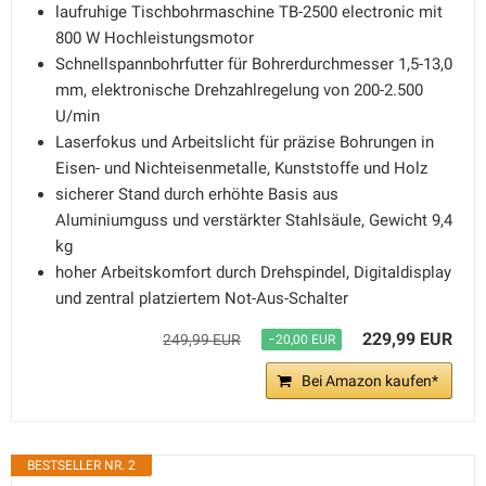
laufruhige Tischbohrmaschine TB-2500 electronic mit
800 W Hochleistungsmotor
Schnellspannbohrfutter für Bohrerdurchmesser 1,5-13,0
mm, elektronische Drehzahlregelung von 200-2.500
U/min
Laserfokus und Arbeitslicht für präzise Bohrungen in
Eisen- und Nichteisenmetalle, Kunststoffe und Holz
sicherer Stand durch erhöhte Basis aus
Aluminiumguss und verstärkter Stahlsäule, Gewicht 9,4
kg
hoher Arbeitskomfort durch Drehspindel, Digitaldisplay
und zentral platziertem Not-Aus-Schalter
229,99 EUR
249,99 EUR
−20,00 EUR
Bei Amazon kaufen*
BESTSELLER NR. 2