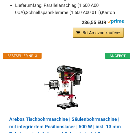
Lieferumfang: Parallelanschlag (1 600 A00
0UA);Schnellspannklemme (1 600 A00 0TT);Karton
236,55 EUR
Bei Amazon kaufen*
BESTSELLER NR. 3
ANGEBOT
Arebos Tischbohrmaschine | Säulenbohrmaschine |
mit integriertem Positionslaser | 500 W | inkl. 13 mm