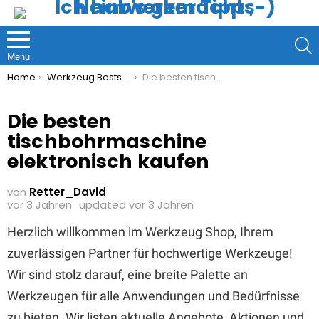
S
Menu
You are here:
Home
Werkzeug Bestseller
Die besten tischbohrmaschine elektronisch kaufen
Die besten
tischbohrmaschine
elektronisch kaufen
von
Retter_David
vor 3 Jahren
updated
vor 3 Jahren
Herzlich willkommen im Werkzeug Shop, Ihrem
zuverlässigen Partner für hochwertige Werkzeuge!
Wir sind stolz darauf, eine breite Palette an
Werkzeugen für alle Anwendungen und Bedürfnisse
zu bieten. Wir listen aktuelle Angebote, Aktionen und