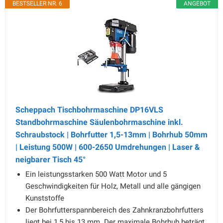
BESTSELLER NR. 6
ANGEBOT
Scheppach Tischbohrmaschine DP16VLS
Standbohrmaschine Säulenbohrmaschine inkl.
Schraubstock | Bohrfutter 1,5-13mm | Bohrhub 50mm
| Leistung 500W | 600-2650 Umdrehungen | Laser &
neigbarer Tisch 45°
Ein leistungsstarken 500 Watt Motor und 5
Geschwindigkeiten für Holz, Metall und alle gängigen
Kunststoffe
Der Bohrfutterspannbereich des Zahnkranzbohrfutters
liegt bei 1,5 bis 13 mm. Der maximale Bohrhub beträgt