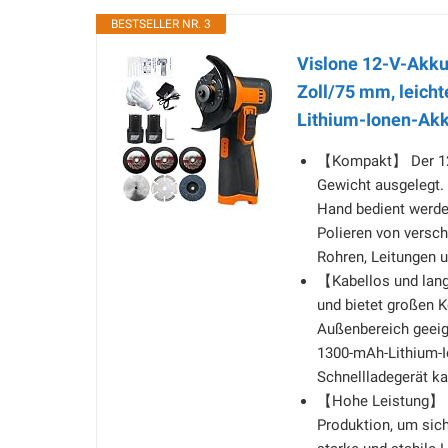
BESTSELLER NR. 3
Vislone 12-V-Akku-
Zoll/75 mm, leich
Lithium-Ionen-Akk
【Kompakt】 Der 12-V
Gewicht ausgelegt.
Hand bedient werden
Polieren von versch
Rohren, Leitungen u
【Kabellos und lang
und bietet großen K
Außenbereich geeign
1300-mAh-Lithium-I
Schnellladegerät ka
【Hohe Leistung】 Wi
Produktion, um sich