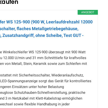
 kaufen
ANGEBOT
fer WS 125-900 (900 W, Leerlaufdrehzahl 12000
schalter, flaches Metallgetriebegehäuse,
, Zusatzhandgriff, ohne Scheibe, Test GUT -
 Winkelschleifer WS 125-900 überzeugt mit 900 Watt
zu 12.000 U/min und 31 mm Schnitttiefe für kraftvolles
en von Metall, Stein, Keramik sowie zum Schleifen mit
tattet mit Sicherheitsschalter, Wiederanlaufschutz,
LED-Spannungsanzeige sorgt das Gerät für kontrolliertes
ängeren Einsätzen unter hoher Belastung
glose Schutzhauben-Schnellverstellung, praktische
und 3 m Netzkabel mit Klett-Kabelstrap ermöglichen
wechsel sowie flexible Handhabung in jeder