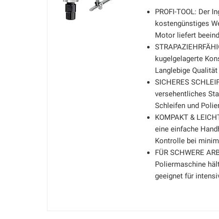
PROFI-TOOL: Der Ing
kostengünstiges Wer
Motor liefert beein
STRAPAZIEHRFÄHIG 
kugelgelagerte Kons
Langlebige Qualität 
SICHERES SCHLEIFEN
versehentliches Sta
Schleifen und Polie
KOMPAKT & LEICHT: 
eine einfache Hand
Kontrolle bei mini
FÜR SCHWERE ARBEI
Poliermaschine häl
geeignet für intensi