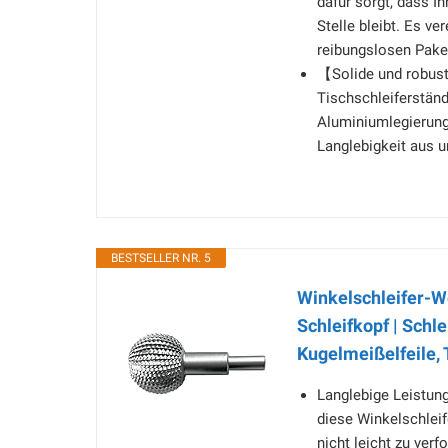
dafür sorgt, dass I
Stelle bleibt. Es ve
reibungslosen Pake
【Solide und robust
Tischschleiferständ
Aluminiumlegierung,
Langlebigkeit aus u
BESTSELLER NR. 5
Winkelschleifer-We
Schleifkopf | Schl
Kugelmeißelfeile, 
Langlebige Leistun
diese Winkelschleif
nicht leicht zu ver