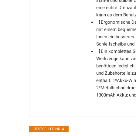
starke und stabile 
eine echte Drehzah
kann es dem Benutze
【Ergonomische Deta
mit einem bequemen
Ihnen ein besseres
Schleifscheibe und
【Ein komplettes Se
Werkzeuge kann viel
benötigen lediglich
und Zubehörteile zu
enthält: 1*Akku-Win
2*Metallschneidrad 
1300mAh Akku; und
BESTSELLER NR. 4