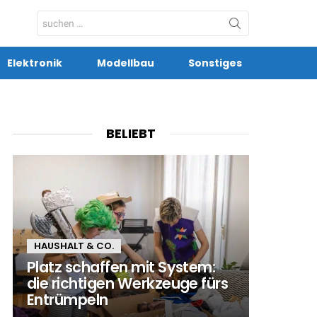
Search
for:
Elektronik
Modellbau
Sonstiges
BELIEBT
HAUSHALT & CO.
Platz schaffen mit System:
die richtigen Werkzeuge fürs
Entrümpeln