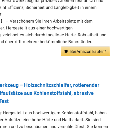
hr Elektrowerkzeug für präzises Arbeiten fest an Ort und
reint Effizienz, Sicherheit und Langlebigkeit in einem
t.
】 – Verschönern Sie Ihren Arbeitsplatz mit dem
er. Hergestellt aus einer hochwertigen
 zeichnet es sich durch tadellose Härte, Robustheit und
nd übertrifft mehrere herkömmliche Bohrständer.
Bei Amazon kaufen*
rkzeug – Holzschnitzschleifer, rotierender
eifaufsätze aus Kohlenstoffstahl, abrasive
Test
g: Hergestellt aus hochwertigem Kohlenstoffstahl, haben
er-Aufsätze eine hohe Härte und Haltbarkeit. Sie sind
formen und zu beschädigen und verschleißfest. Sie können