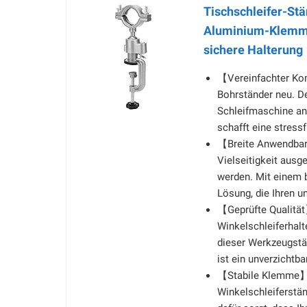
Tischschleifer-Stä
Aluminium-Klemmha
sichere Halterung
【Vereinfachter Kom
Bohrständer neu. De
Schleifmaschine an 
schafft eine stress
【Breite Anwendbar
Vielseitigkeit aus
werden. Mit einem b
Lösung, die Ihren u
【Geprüfte Qualität
Winkelschleiferhalt
dieser Werkzeugstän
ist ein unverzichtba
【Stabile Klemme】 
Winkelschleiferständ