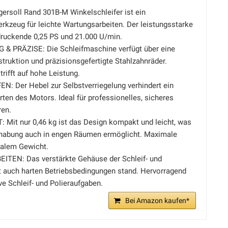
ersoll Rand 301B-M Winkelschleifer ist ein
kzeug für leichte Wartungsarbeiten. Der leistungsstarke
druckende 0,25 PS und 21.000 U/min.
& PRÄZISE: Die Schleifmaschine verfügt über eine
truktion und präzisionsgefertigte Stahlzahnräder.
trifft auf hohe Leistung.
: Der Hebel zur Selbstverriegelung verhindert ein
rten des Motors. Ideal für professionelles, sicheres
ren.
Mit nur 0,46 kg ist das Design kompakt und leicht, was
habung auch in engen Räumen ermöglicht. Maximale
malem Gewicht.
TEN: Das verstärkte Gehäuse der Schleif- und
t auch harten Betriebsbedingungen stand. Hervorragend
ve Schleif- und Polieraufgaben.
Bei Amazon kaufen*