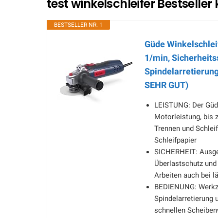
test winkelschleifer Bestseller
BESTSELLER NR. 1
Güde Winkelschlei
1/min, Sicherheits
Spindelarretierung
SEHR GUT)
LEISTUNG: Der Güde
Motorleistung, bis 
Trennen und Schleif
Schleifpapier
SICHERHEIT: Ausges
Überlastschutz und 
Arbeiten auch bei l
BEDIENUNG: Werkzeu
Spindelarretierung 
schnellen Scheiben