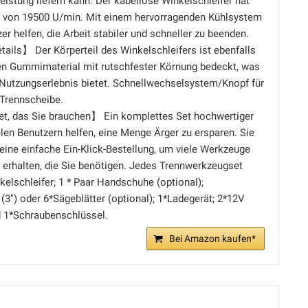
Leistung liefern kann. Der kabellose Winkelschleifer hat
l von 19500 U/min. Mit einem hervorragenden Kühlsystem
r helfen, die Arbeit stabiler und schneller zu beenden.
ils】 Der Körperteil des Winkelschleifers ist ebenfalls
 Gummimaterial mit rutschfester Körnung bedeckt, was
 Nutzungserlebnis bietet. Schnellwechselsystem/Knopf für
 Trennscheibe.
t, das Sie brauchen】 Ein komplettes Set hochwertiger
en Benutzern helfen, eine Menge Ärger zu ersparen. Sie
 eine einfache Ein-Klick-Bestellung, um viele Werkzeuge
 erhalten, die Sie benötigen. Jedes Trennwerkzeugset
kelschleifer; 1 * Paar Handschuhe (optional);
(3") oder 6*Sägeblätter (optional); 1*Ladegerät; 2*12V
 1*Schraubenschlüssel.
Bei Amazon kaufen*