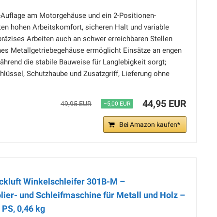
Auflage am Motorgehäuse und ein 2-Positionen-
ten hohen Arbeitskomfort, sicheren Halt und variable
 präzises Arbeiten auch an schwer erreichbaren Stellen
s Metallgetriebegehäuse ermöglicht Einsätze an engen
ährend die stabile Bauweise für Langlebigkeit sorgt;
hlüssel, Schutzhaube und Zusatzgriff, Lieferung ohne
44,95 EUR
49,95 EUR
−5,00 EUR
Bei Amazon kaufen*
ckluft Winkelschleifer 301B-M –
lier- und Schleifmaschine für Metall und Holz –
 PS, 0,46 kg