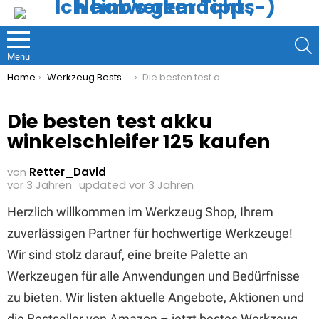
S
Menu
You are here:
Home
Werkzeug Bestseller
Die besten test akku winkelschleifer 125 kaufen
Die besten test akku
winkelschleifer 125 kaufen
von
Retter_David
vor 3 Jahren
updated
vor 3 Jahren
Herzlich willkommen im Werkzeug Shop, Ihrem
zuverlässigen Partner für hochwertige Werkzeuge!
Wir sind stolz darauf, eine breite Palette an
Werkzeugen für alle Anwendungen und Bedürfnisse
zu bieten. Wir listen aktuelle Angebote, Aktionen und
die Bestseller von Amazon – jetzt bestes Werkzeug