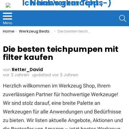
S
Menu
You are here:
Home
Werkzeug Bestseller
Die besten teichpumpen mit filter kaufen
Die besten teichpumpen mit
filter kaufen
von
Retter_David
vor 3 Jahren
updated
vor 3 Jahren
Herzlich willkommen im Werkzeug Shop, Ihrem
zuverlässigen Partner für hochwertige Werkzeuge!
Wir sind stolz darauf, eine breite Palette an
Werkzeugen für alle Anwendungen und Bedürfnisse
zu bieten. Wir listen aktuelle Angebote, Aktionen und
die Bestseller von Amazon – jetzt bestes Werkzeug