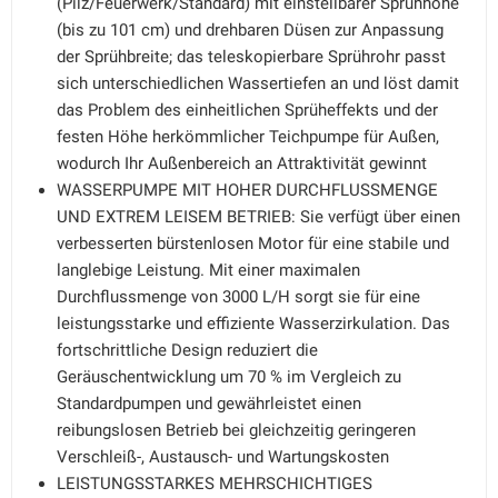
(Pilz/Feuerwerk/Standard) mit einstellbarer Sprühhöhe
(bis zu 101 cm) und drehbaren Düsen zur Anpassung
der Sprühbreite; das teleskopierbare Sprührohr passt
sich unterschiedlichen Wassertiefen an und löst damit
das Problem des einheitlichen Sprüheffekts und der
festen Höhe herkömmlicher Teichpumpe für Außen,
wodurch Ihr Außenbereich an Attraktivität gewinnt
WASSERPUMPE MIT HOHER DURCHFLUSSMENGE
UND EXTREM LEISEM BETRIEB: Sie verfügt über einen
verbesserten bürstenlosen Motor für eine stabile und
langlebige Leistung. Mit einer maximalen
Durchflussmenge von 3000 L/H sorgt sie für eine
leistungsstarke und effiziente Wasserzirkulation. Das
fortschrittliche Design reduziert die
Geräuschentwicklung um 70 % im Vergleich zu
Standardpumpen und gewährleistet einen
reibungslosen Betrieb bei gleichzeitig geringeren
Verschleiß-, Austausch- und Wartungskosten
LEISTUNGSSTARKES MEHRSCHICHTIGES