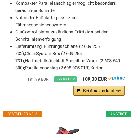
Kompakter Parallelanschlag ermöglicht besonders
geradlinige Schnitte
Nut in der Fußplatte passt zum
Führungsschienensystem
CutControl bietet zusätzliche Präzision bei der
Schnittlinienverfolgung
Lieferumfang: Führungsschiene (2 609 255
732);CleanSystem Box (2 609 255
731);Hartmetallsägeblatt Speedline Wood (2 608 640
800);Parallelanschlag (2 608 005 018);Karton
109,00 EUR
181,99 EUR
−72,99 EUR
Bei Amazon kaufen*
BESTSELLER NR. 8
ANGEBOT