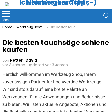
S
Menu
You are here:
Home
Werkzeug Bestseller
Die besten tauchsäge schiene kaufen
Die besten tauchsäge schiene
kaufen
von
Retter_David
vor 3 Jahren
updated
vor 3 Jahren
Herzlich willkommen im Werkzeug Shop, Ihrem
zuverlässigen Partner für hochwertige Werkzeuge!
Wir sind stolz darauf, eine breite Palette an
Werkzeugen für alle Anwendungen und Bedürfnisse
zu bieten. Wir listen aktuelle Angebote, Aktionen und
die Bestseller von Amazon – jetzt bestes Werkzeug