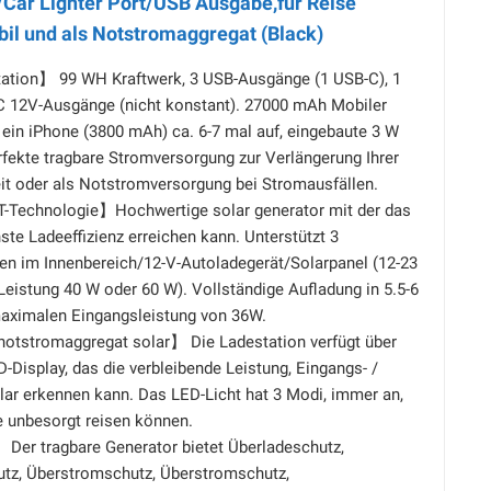
Car Lighter Port/USB Ausgabe,für Reise
l und als Notstromaggregat (Black)
ation】 99 WH Kraftwerk, 3 USB-Ausgänge (1 USB-C), 1
 12V-Ausgänge (nicht konstant). 27000 mAh Mobiler
 ein iPhone (3800 mAh) ca. 6-7 mal auf, eingebaute 3 W
rfekte tragbare Stromversorgung zur Verlängerung Ihrer
t oder als Notstromversorgung bei Stromausfällen.
-Technologie】Hochwertige solar generator mit der das
ste Ladeeffizienz erreichen kann. Unterstützt 3
n im Innenbereich/12-V-Autoladegerät/Solarpanel (12-23
eistung 40 W oder 60 W). Vollständige Aufladung in 5.5-6
maximalen Eingangsleistung von 36W.
notstromaggregat solar】 Die Ladestation verfügt über
D-Display, das die verbleibende Leistung, Eingangs- /
lar erkennen kann. Das LED-Licht hat 3 Modi, immer an,
ie unbesorgt reisen können.
er tragbare Generator bietet Überladeschutz,
tz, Überstromschutz, Überstromschutz,