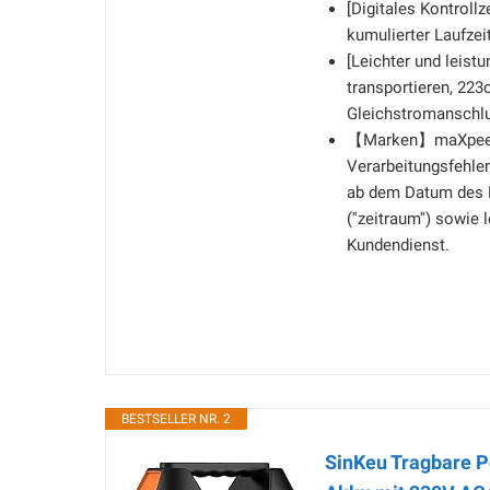
[Digitales Kontroll
kumulierter Laufzeit
[Leichter und leist
transportieren, 22
Gleichstromanschlus
【Marken】maXpeedin
Verarbeitungsfehle
ab dem Datum des E
(''zeitraum'') sowi
Kundendienst.
BESTSELLER NR. 2
SinKeu Tragbare 