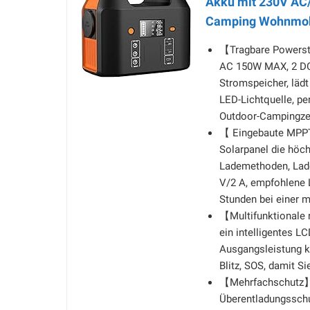
Akku mit 230V AC/
Camping Wohnmobi
【Tragbare Powerst
AC 150W MAX, 2 DC
Stromspeicher, lädt
LED-Lichtquelle, pe
Outdoor-Campingzei
【 Eingebaute MPPT
Solarpanel die höch
Lademethoden, Lade
V/2 A, empfohlene L
Stunden bei einer 
【Multifunktionale 
ein intelligentes LC
Ausgangsleistung k
Blitz, SOS, damit S
【Mehrfachschutz】 D
Überentladungsschu