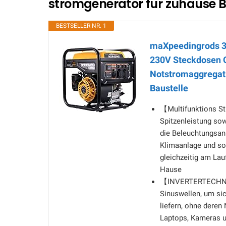
stromgenerator für zuhause B
BESTSELLER NR. 1
maXpeedingrods 35
230V Steckdosen O
Notstromaggregat 
Baustelle
【Multifunktions St
Spitzenleistung sowi
die Beleuchtungsanl
Klimaanlage und so
gleichzeitig am Lau
Hause
【INVERTERTECHNOL
Sinuswellen, um sic
liefern, ohne deren
Laptops, Kameras un