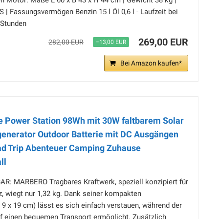
 Motor: Maße L 60 x B 43 x H 44 cm | Gewicht 38 kg |
S | Fassungsvermögen Benzin 15 l Öl 0,6 l - Laufzeit bei
 Stunden
269,00 EUR
282,00 EUR
−13,00 EUR
Bei Amazon kaufen*
 Power Station 98Wh mit 30W faltbarem Solar
enerator Outdoor Batterie mit DC Ausgängen
ad Trip Abenteuer Camping Zuhause
ll
 MARBERO Tragbares Kraftwerk, speziell konzipiert für
, wiegt nur 1,32 kg. Dank seiner kompakten
 x 19 cm) lässt es sich einfach verstauen, während der
iff einen bequemen Transport ermöglicht. Zusätzlich