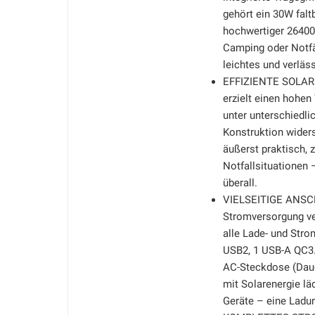
gehört ein 30W falt
hochwertiger 26400 
Camping oder Notfäl
leichtes und verläss
EFFIZIENTE SOLAR
erzielt einen hohen
unter unterschiedli
Konstruktion widers
äußerst praktisch, 
Notfallsituationen 
überall.
VIELSEITIGE ANSC
Stromversorgung ve
alle Lade- und Str
USB2, 1 USB-A QC3.
AC-Steckdose (Daue
mit Solarenergie lä
Geräte – eine Ladun