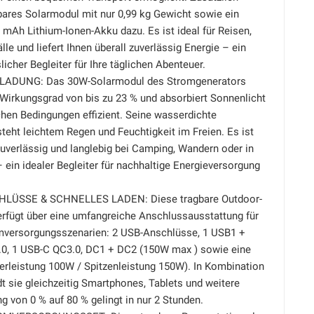
bares Solarmodul mit nur 0,99 kg Gewicht sowie ein
mAh Lithium-Ionen-Akku dazu. Es ist ideal für Reisen,
le und liefert Ihnen überall zuverlässig Energie – ein
licher Begleiter für Ihre täglichen Abenteuer.
LADUNG: Das 30W-Solarmodul des Stromgenerators
 Wirkungsgrad von bis zu 23 % und absorbiert Sonnenlicht
chen Bedingungen effizient. Seine wasserdichte
teht leichtem Regen und Feuchtigkeit im Freien. Es ist
zuverlässig und langlebig bei Camping, Wandern oder in
– ein idealer Begleiter für nachhaltige Energieversorgung
HLÜSSE & SCHNELLES LADEN: Diese tragbare Outdoor-
rfügt über eine umfangreiche Anschlussausstattung für
omversorgungsszenarien: 2 USB-Anschlüsse, 1 USB1 +
0, 1 USB-C QC3.0, DC1 + DC2 (150W max ) sowie eine
rleistung 100W / Spitzenleistung 150W). In Kombination
dt sie gleichzeitig Smartphones, Tablets und weitere
g von 0 % auf 80 % gelingt in nur 2 Stunden.