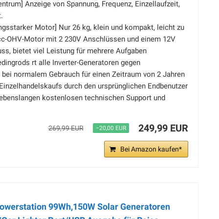
zentrum] Anzeige von Spannung, Frequenz, Einzellaufzeit,
.
ungsstarker Motor] Nur 26 kg, klein und kompakt, leicht zu
3cc-OHV-Motor mit 2 230V Anschlüssen und einem 12V
s, bietet viel Leistung für mehrere Aufgaben
grods rt alle Inverter-Generatoren gegen
r bei normalem Gebrauch für einen Zeitraum von 2 Jahren
inzelhandelskaufs durch den ursprünglichen Endbenutzer
e lebenslangen kostenlosen technischen Support und
249,99 EUR
269,99 EUR
−20,00 EUR
Bei Amazon kaufen*
Powerstation 99Wh,150W Solar Generatoren