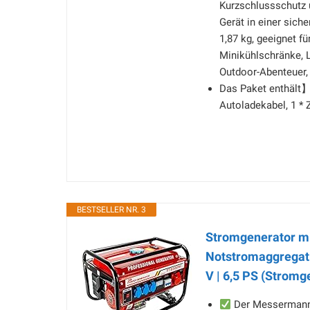
Kurzschlussschutz 
Gerät in einer sic
1,87 kg, geeignet f
Minikühlschränke, 
Outdoor-Abenteuer,
Das Paket enthält】 
Autoladekabel, 1 * 
BESTSELLER NR. 3
Stromgenerator mi
Notstromaggregat l
V | 6,5 PS (Stromg
Der Messermann 