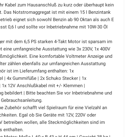
ihr Kabel zum Hausanschluß zu kurz oder überhaupt kein
t. Das Notstromaggregat ist mit einem 15 l Benzintank
etrieb eignet sich sowohl Benzin ab 90 Oktan als auch E
sst 0,6 l und sollte vor Inbetriebnahme mit 10W-30 Öl
r mit dem 6,5 PS starken 4-Takt Motor ist sparsam im
et eine umfangreiche Ausstattung wie 3x 230V, 1x 400V
ßmöglichkeit. Eine komfortable Voltmeter Anzeige und
lter zählen ebenfalls zur umfangreichen Ausstattung
r ist im Lieferumfang enthalten: 1x
l | 4x Gummifüße | 2x Schuko Stecker | 1x
| 1x 12V Anschlußkabel mit +/- Klemmen |
 bebildert | Bitte beachten Sie vor Inbetriebnahme und
 Gebrauchsanleitung.
 Zubehör schafft viel Spielraum für eine Vielzahl an
keiten. Egal ob Sie Geräte mit 12V, 220V oder
 betreiben wollen, alle Steckmöglichkeiten sind im
s enthalten.