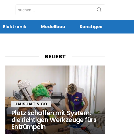
Search
for:
Elektronik
Modellbau
Sonstiges
BELIEBT
HAUSHALT & CO.
Platz schaffen mit System:
die richtigen Werkzeuge fürs
Entrümpeln