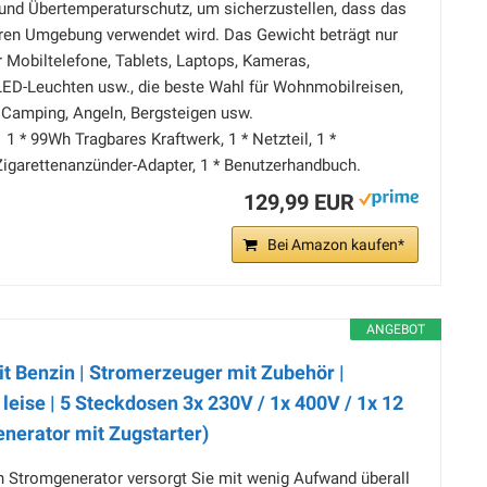
und Übertemperaturschutz, um sicherzustellen, dass das
heren Umgebung verwendet wird. Das Gewicht beträgt nur
ür Mobiltelefone, Tablets, Laptops, Kameras,
LED-Leuchten usw., die beste Wahl für Wohnmobilreisen,
 Camping, Angeln, Bergsteigen usw.
1 * 99Wh Tragbares Kraftwerk, 1 * Netzteil, 1 *
Zigarettenanzünder-Adapter, 1 * Benutzerhandbuch.
129,99 EUR
Bei Amazon kaufen*
ANGEBOT
t Benzin | Stromerzeuger mit Zubehör |
eise | 5 Steckdosen 3x 230V / 1x 400V / 1x 12
enerator mit Zugstarter)
Stromgenerator versorgt Sie mit wenig Aufwand überall