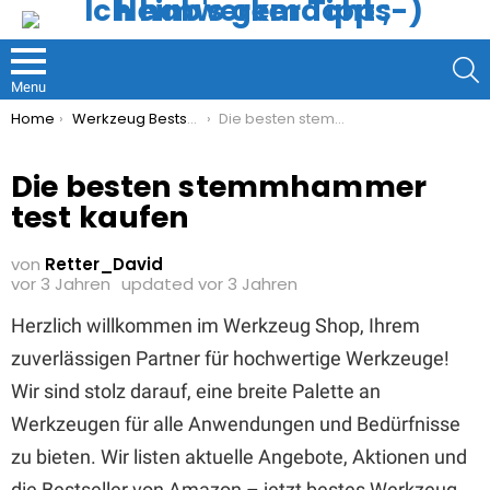
S
Menu
You are here:
Home
Werkzeug Bestseller
Die besten stemmhammer test kaufen
Die besten stemmhammer
test kaufen
von
Retter_David
vor 3 Jahren
updated
vor 3 Jahren
Herzlich willkommen im Werkzeug Shop, Ihrem
zuverlässigen Partner für hochwertige Werkzeuge!
Wir sind stolz darauf, eine breite Palette an
Werkzeugen für alle Anwendungen und Bedürfnisse
zu bieten. Wir listen aktuelle Angebote, Aktionen und
die Bestseller von Amazon – jetzt bestes Werkzeug