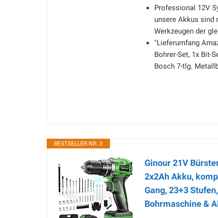
Professional 12V S
unsere Akkus sind 
Werkzeugen der gl
"Lieferumfang Amaz
Bohrer-Set, 1x Bit-
Bosch 7-tlg. Metall
BESTSELLER NR. 3
Ginour 21V Bürste
2x2Ah Akku, kompa
Gang, 23+3 Stufen,
Bohrmaschine & A