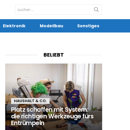
Search
for:
Elektronik
Modellbau
Sonstiges
BELIEBT
HAUSHALT & CO.
Platz schaffen mit System:
die richtigen Werkzeuge fürs
Entrümpeln