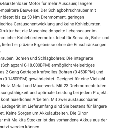
-Bürstenloser Motor für mehr Ausdauer, längere
ompaktere Bauweise: Der Schlagbohrschrauber mit
 bietet bis zu 50 Nm Drehmoment, geringen
niedrige Geräuschentwicklung und keine Kohlebürsten.
Struktur hat die Maschine doppelte Lebensdauer im
mlicher Kohlebürstenmotor. Ideal für Schraub-, Bohr- und
liefert er präzise Ergebnisse ohne die Einschränkungen
e
rauben, Bohren und Schlagbohren: Die integrierte
 (Schlagzahl 0-18.000BPM) ermöglicht vielseitiges
das 2-Gang-Getriebe kraftvolles Bohren (0-450RPM) und
 (0-1450RPM) gewährleistet. Geeignet für eine Vielzahl
e Holz, Metall und Mauerwerk. Mit 23 Drehmomentstufen
sungsfähigkeit und optimale Leistung bei jedem Projekt.
kontinuierliches Arbeiten: Mit zwei austauschbaren
 Ladegerät im Lieferumfang sind Sie bestens für längere
et. Keine Sorgen um Akkulaufzeiten. Die Ginor
r mit Ma-kita-Stecker ist das vorhandene Akkus aus der
enutzt werden können.