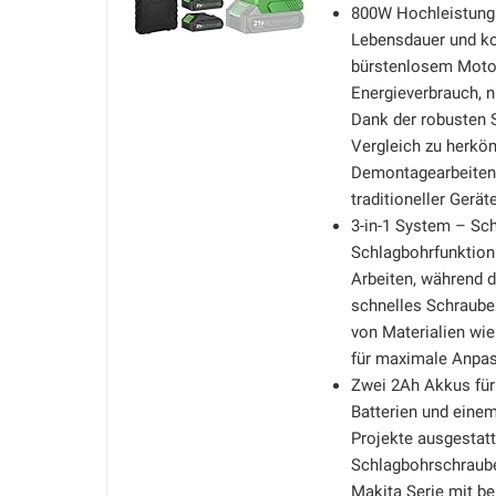
800W Hochleistungs
Lebensdauer und k
bürstenlosem Motor
Energieverbrauch, 
Dank der robusten 
Vergleich zu herköm
Demontagearbeiten, 
traditioneller Gerät
3-in-1 System – Sch
Schlagbohrfunktion
Arbeiten, während 
schnelles Schrauben
von Materialien wi
für maximale Anpas
Zwei 2Ah Akkus für 
Batterien und einem
Projekte ausgestatt
Schlagbohrschraube
Makita Serie mit b