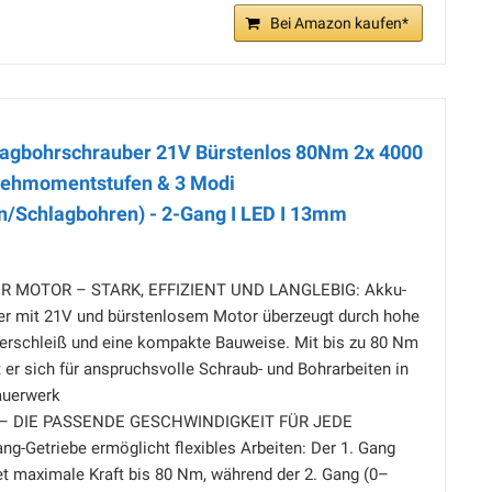
Bei Amazon kaufen*
agbohrschrauber 21V Bürstenlos 80Nm 2x 4000
rehmomentstufen & 3 Modi
/Schlagbohren) - 2-Gang I LED I 13mm
 MOTOR – STARK, EFFIZIENT UND LANGLEBIG: Akku-
r mit 21V und bürstenlosem Motor überzeugt durch hohe
Verschleiß und eine kompakte Bauweise. Mit bis zu 80 Nm
r sich für anspruchsvolle Schraub- und Bohrarbeiten in
auerwerk
 – DIE PASSENDE GESCHWINDIGKEIT FÜR JEDE
g-Getriebe ermöglicht flexibles Arbeiten: Der 1. Gang
et maximale Kraft bis 80 Nm, während der 2. Gang (0–