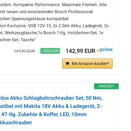
ystem. Kompakte Performance. Maximale Freiheit. Alle
mit neuen und existierenden Bosch Professional
eichen Spannungsklasse kompatibel
on Exclusive: GSB 12V-15, 2x 2.0Ah Akku, Ladegerät, 2x
Set, Werkzeugtasche,1x Bosch 7-tlg. Holzbohrer-Set, 1x
bohrer-Set, Tasche"
142,99 EUR
147,92 EUR
−4,93 EUR
Bei Amazon kaufen*
ANGEBOT
nlos Akku Schlagbohrschrauber Set, 50 Nm,
tibel mit Makita 18V Akku & Ladegerät, 2-
 47-tlg. Zubehör & Koffer, LED, 10mm
kkuschrauber