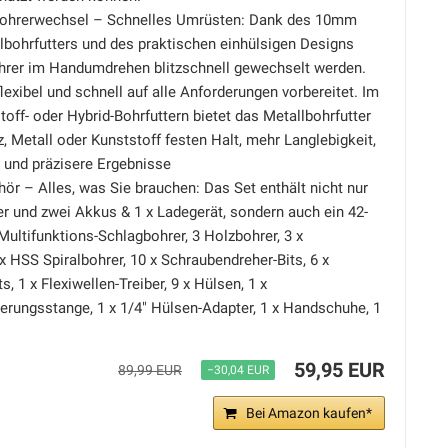
 Bohrerwechsel – Schnelles Umrüsten: Dank des 10mm
lbohrfutters und des praktischen einhülsigen Designs
hrer im Handumdrehen blitzschnell gewechselt werden.
lexibel und schnell auf alle Anforderungen vorbereitet. Im
toff- oder Hybrid-Bohrfuttern bietet das Metallbohrfutter
, Metall oder Kunststoff festen Halt, mehr Langlebigkeit,
 und präzisere Ergebnisse
r – Alles, was Sie brauchen: Das Set enthält nicht nur
r und zwei Akkus & 1 x Ladegerät, sondern auch ein 42-
x Multifunktions-Schlagbohrer, 3 Holzbohrer, 3 x
x HSS Spiralbohrer, 10 x Schraubendreher-Bits, 6 x
, 1 x Flexiwellen-Treiber, 9 x Hülsen, 1 x
erungsstange, 1 x 1/4" Hülsen-Adapter, 1 x Handschuhe, 1
59,95 EUR
89,99 EUR
−30,04 EUR
Bei Amazon kaufen*