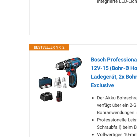
integrierte LED-Lic
BESTSELLER NR. 2
Bosch Profession
12V-15 (Bohr-Ø Ho
Ladegerät, 2x Boh
Exclusive
Der Akku Bohrschra
verfügt über ein 2-
Bohranwendungen in
Professionelle Leis
Schraubfall) beim 
Vollwertiges 10-mm