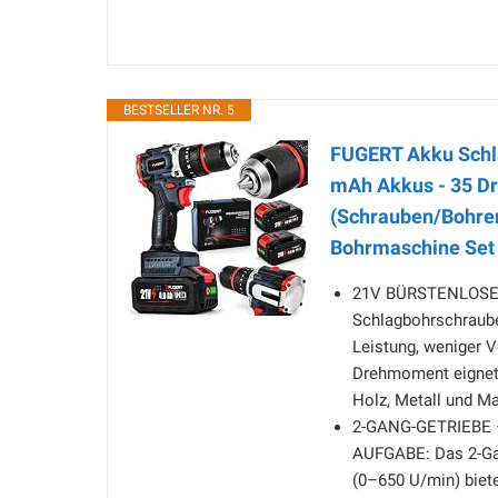
BESTSELLER NR. 5
FUGERT Akku Schl
mAh Akkus - 35 D
(Schrauben/Bohren
Bohrmaschine Set
21V BÜRSTENLOSER
Schlagbohrschraube
Leistung, weniger 
Drehmoment eignet e
Holz, Metall und M
2-GANG-GETRIEBE
AUFGABE: Das 2-Gan
(0–650 U/min) biet