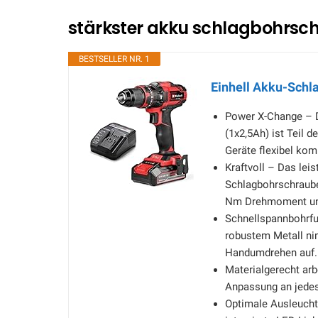
stärkster akku schlagbohrsch
BESTSELLER NR. 1
Einhell Akku-Schl
Power X-Change – D
(1x2,5Ah) ist Teil 
Geräte flexibel kom
Kraftvoll – Das lei
Schlagbohrschraube
Nm Drehmoment un
Schnellspannbohrfu
robustem Metall n
Handumdrehen auf.
Materialgerecht arb
Anpassung an jedes
Optimale Ausleucht