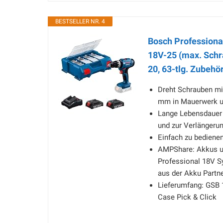
BESTSELLER NR. 4
Bosch Profession
18V-25 (max. Schr
20, 63-tlg. Zubehö
Dreht Schrauben mi
mm in Mauerwerk u
Lange Lebensdauer 
und zur Verlängeru
Einfach zu bedienen,
AMPShare: Akkus un
Professional 18V S
aus der Akku Partn
Lieferumfang: GSB 1
Case Pick & Click