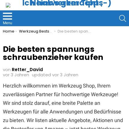
S
Menu
You are here:
Home
Werkzeug Bestseller
Die besten spannungs schraubenzieher kaufen
Die besten spannungs
schraubenzieher kaufen
von
Retter_David
vor 3 Jahren
updated
vor 3 Jahren
Herzlich willkommen im Werkzeug Shop, Ihrem
zuverlässigen Partner für hochwertige Werkzeuge!
Wir sind stolz darauf, eine breite Palette an
Werkzeugen für alle Anwendungen und Bedürfnisse
zu bieten. Wir listen aktuelle Angebote, Aktionen und
die Bestseller von Amazon – jetzt bestes Werkzeug