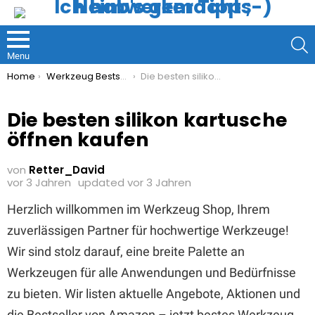
S
Menu
You are here:
Home
Werkzeug Bestseller
Die besten silikon kartusche öffnen kaufen
Die besten silikon kartusche
öffnen kaufen
von
Retter_David
vor 3 Jahren
updated
vor 3 Jahren
Herzlich willkommen im Werkzeug Shop, Ihrem
zuverlässigen Partner für hochwertige Werkzeuge!
Wir sind stolz darauf, eine breite Palette an
Werkzeugen für alle Anwendungen und Bedürfnisse
zu bieten. Wir listen aktuelle Angebote, Aktionen und
die Bestseller von Amazon – jetzt bestes Werkzeug