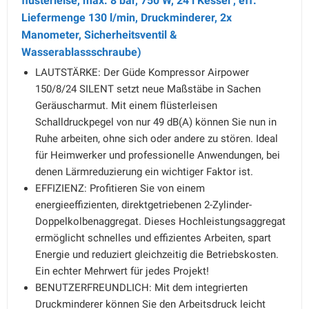
flüsterleise, max. 8 bar, 750 W, 24 l Kessel , eff.
Liefermenge 130 l/min, Druckminderer, 2x
Manometer, Sicherheitsventil &
Wasserablassschraube)
LAUTSTÄRKE: Der Güde Kompressor Airpower
150/8/24 SILENT setzt neue Maßstäbe in Sachen
Geräuscharmut. Mit einem flüsterleisen
Schalldruckpegel von nur 49 dB(A) können Sie nun in
Ruhe arbeiten, ohne sich oder andere zu stören. Ideal
für Heimwerker und professionelle Anwendungen, bei
denen Lärmreduzierung ein wichtiger Faktor ist.
EFFIZIENZ: Profitieren Sie von einem
energieeffizienten, direktgetriebenen 2-Zylinder-
Doppelkolbenaggregat. Dieses Hochleistungsaggregat
ermöglicht schnelles und effizientes Arbeiten, spart
Energie und reduziert gleichzeitig die Betriebskosten.
Ein echter Mehrwert für jedes Projekt!
BENUTZERFREUNDLICH: Mit dem integrierten
Druckminderer können Sie den Arbeitsdruck leicht