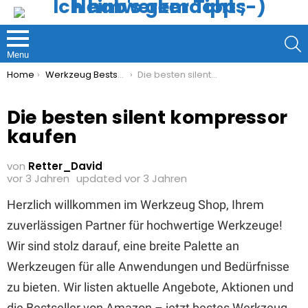
S
Menu
You are here:
Home
Werkzeug Bestseller
Die besten silent kompressor kaufen
Die besten silent kompressor
kaufen
von
Retter_David
vor 3 Jahren
updated
vor 3 Jahren
Herzlich willkommen im Werkzeug Shop, Ihrem
zuverlässigen Partner für hochwertige Werkzeuge!
Wir sind stolz darauf, eine breite Palette an
Werkzeugen für alle Anwendungen und Bedürfnisse
zu bieten. Wir listen aktuelle Angebote, Aktionen und
die Bestseller von Amazon – jetzt bestes Werkzeug