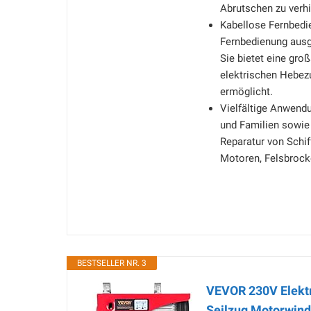
Abrutschen zu verhi
Kabellose Fernbedi
Fernbedienung ausg
Sie bietet eine gro
elektrischen Hebez
ermöglicht.
Vielfältige Anwendu
und Familien sowie 
Reparatur von Schi
Motoren, Felsbrock
BESTSELLER NR. 3
VEVOR 230V Elekt
Seilzug Motorwin