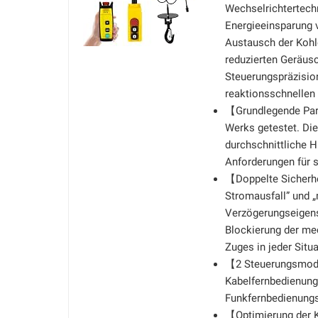
Wechselrichtertech
Energieeinsparung 
Austausch der Kohle
reduzierten Geräusc
Steuerungspräzisio
reaktionsschnellen 
【Grundlegende Par
Werks getestet. Die
durchschnittliche 
Anforderungen für s
【Doppelte Sicherh
Stromausfall” und 
Verzögerungseigens
Blockierung der me
Zuges in jeder Situa
【2 Steuerungsmodi】
Kabelfernbedienung
Funkfernbedienungs
【Optimierung der K