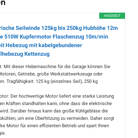
en
ANGEBOT
rische Seilwinde 125kg bis 250kg Hubhöhe 12m
de 510W Kupfermotor Flaschenzug 10m/min
it Hebezug mit kabelgebundener
ilhebezug Kettenzug
t: Mit dieser Hebemaschine für die Garage können Sie
Motoren, Getriebe, große Werkstattwerkzeuge oder
n. Tragfähigkeit: 125 kg (einzelnes Seil), 250 kg
tor: Der hochwertige Motor liefert eine starke Leistung
en Kräften standhalten kann, ohne dass die elektrische
wird. Darüber hinaus kann das große Kühlgebläse die
bkühlen, um eine Überhitzung zu vermeiden. Daher sorgt
rke Motor für einen effizienten Betrieb und spart Ihnen
ie.