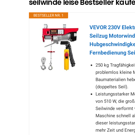
seilwinde leise Bestseller kauf
BESTSELLER NR. 1
VEVOR 230V Elekt
Seilzug Motorwin
Hubgeschwindigke
Fernbedienung Se
250 kg Tragfähigkei
problemlos kleine 
Baumaterialien hebe
(doppeltes Seil).
Leistungsstarker Mo
von 510 W, die groß
Seilwinde verformt 
Maschine schnell a
dieser leistungssta
mehr Zeit und Energ