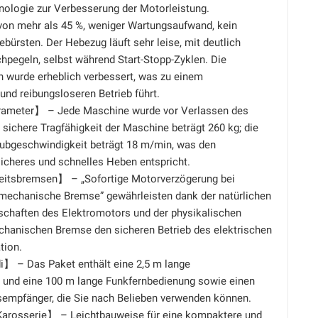
nologie zur Verbesserung der Motorleistung.
von mehr als 45 %, weniger Wartungsaufwand, kein
bürsten. Der Hebezug läuft sehr leise, mit deutlich
hpegeln, selbst während Start-Stopp-Zyklen. Die
n wurde erheblich verbessert, was zu einem
und reibungsloseren Betrieb führt.
ameter】 – Jede Maschine wurde vor Verlassen des
 sichere Tragfähigkeit der Maschine beträgt 260 kg; die
Hubgeschwindigkeit beträgt 18 m/min, was den
icheres und schnelles Heben entspricht.
eitsbremsen】 – „Sofortige Motorverzögerung bei
„mechanische Bremse” gewährleisten dank der natürlichen
chaften des Elektromotors und der physikalischen
chanischen Bremse den sicheren Betrieb des elektrischen
tion.
 – Das Paket enthält eine 2,5 m lange
 und eine 100 m lange Funkfernbedienung sowie einen
empfänger, die Sie nach Belieben verwenden können.
arosserie】 – Leichtbauweise für eine kompaktere und