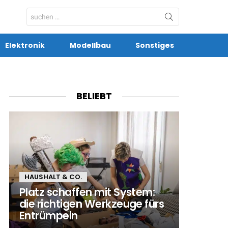
Search
for:
Elektronik
Modellbau
Sonstiges
BELIEBT
HAUSHALT & CO.
Platz schaffen mit System:
die richtigen Werkzeuge fürs
Entrümpeln