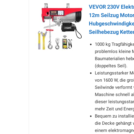
VEVOR 230V Elektr
12m Seilzug Moto
Hubgeschwindigke
Seilhebezug Kette
1000 kg Tragfähigk
problemlos kleine 
Baumaterialien hebe
(doppeltes Seil).
Leistungsstarker Mo
von 1600 W, die gro
Seilwinde verformt 
Maschine schnell a
dieser leistungssta
mehr Zeit und Energ
Bequem zu installie
die Decke gehängt 
einem elektromagn