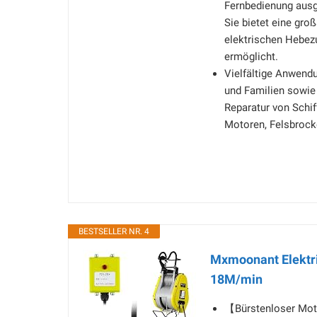
Fernbedienung ausg
Sie bietet eine gro
elektrischen Hebez
ermöglicht.
Vielfältige Anwendu
und Familien sowie 
Reparatur von Schi
Motoren, Felsbrock
BESTSELLER NR. 4
Mxmoonant Elektri
18M/min
【Bürstenloser Mo