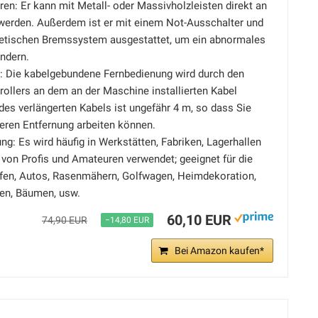
ren: Er kann mit Metall- oder Massivholzleisten direkt an
werden. Außerdem ist er mit einem Not-Ausschalter und
etischen Bremssystem ausgestattet, um ein abnormales
ndern.
: Die kabelgebundene Fernbedienung wird durch den
rollers an dem an der Maschine installierten Kabel
 des verlängerten Kabels ist ungefähr 4 m, so dass Sie
heren Entfernung arbeiten können.
ng: Es wird häufig in Werkstätten, Fabriken, Lagerhallen
von Profis und Amateuren verwendet; geeignet für die
ffen, Autos, Rasenmähern, Golfwagen, Heimdekoration,
en, Bäumen, usw.
60,10 EUR
74,90 EUR
−14,80 EUR
Bei Amazon kaufen*