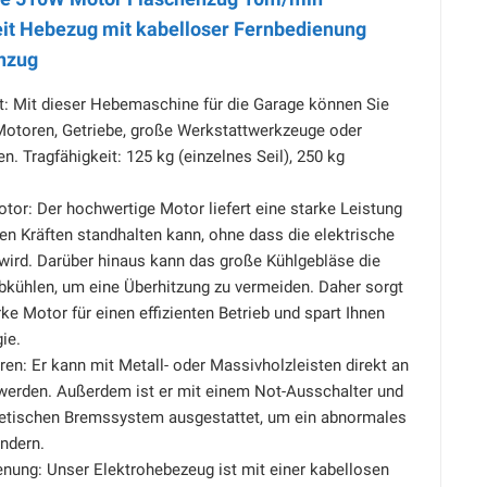
t Hebezug mit kabelloser Fernbedienung
nzug
t: Mit dieser Hebemaschine für die Garage können Sie
Motoren, Getriebe, große Werkstattwerkzeuge oder
n. Tragfähigkeit: 125 kg (einzelnes Seil), 250 kg
tor: Der hochwertige Motor liefert eine starke Leistung
en Kräften standhalten kann, ohne dass die elektrische
wird. Darüber hinaus kann das große Kühlgebläse die
bkühlen, um eine Überhitzung zu vermeiden. Daher sorgt
rke Motor für einen effizienten Betrieb und spart Ihnen
ie.
ren: Er kann mit Metall- oder Massivholzleisten direkt an
werden. Außerdem ist er mit einem Not-Ausschalter und
etischen Bremssystem ausgestattet, um ein abnormales
ndern.
nung: Unser Elektrohebezeug ist mit einer kabellosen