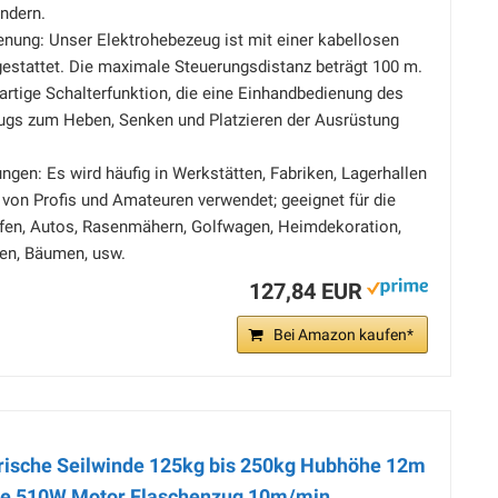
ndern.
enung: Unser Elektrohebezeug ist mit einer kabellosen
estattet. Die maximale Steuerungsdistanz beträgt 100 m.
ßartige Schalterfunktion, die eine Einhandbedienung des
ugs zum Heben, Senken und Platzieren der Ausrüstung
ngen: Es wird häufig in Werkstätten, Fabriken, Lagerhallen
von Profis und Amateuren verwendet; geeignet für die
ffen, Autos, Rasenmähern, Golfwagen, Heimdekoration,
en, Bäumen, usw.
127,84 EUR
Bei Amazon kaufen*
rische Seilwinde 125kg bis 250kg Hubhöhe 12m
de 510W Motor Flaschenzug 10m/min