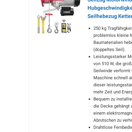
Hubgeschwindigkei
Seilhebezug Kette
250 kg Tragfähigkei
problemlos kleine 
Baumaterialien hebe
(doppeltes Seil).
Leistungsstarker Mo
von 510 W, die groß
Seilwinde verformt 
Maschine schnell a
dieser leistungssta
mehr Zeit und Energ
Bequem zu installie
die Decke gehängt 
einem elektromagn
Abrutschen zu verhi
Drahtlose Fernbedie