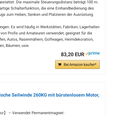
estattet. Die maximale Steuerungsdistanz beträgt 100 m.
ßartige Schalterfunktion, die eine Einhandbedienung des
ugs zum Heben, Senken und Platzieren der Ausrüstung
ngen: Es wird häufig in Werkstätten, Fabriken, Lagerhallen
von Profis und Amateuren verwendet; geeignet für die
ffen, Autos, Rasenmähern, Golfwagen, Heimdekoration,
en, Bäumen, usw.
83,20 EUR
Bei Amazon kaufen*
sche Seilwinde 260KG mit bürstenlosem Motor,
tor】 – Verwendet Permanentmagnet-