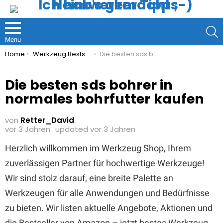
S
Menu
You are here:
Home
Werkzeug Bestseller
Die besten sds bohrer in normales bohrfutter kaufen
Die besten sds bohrer in
normales bohrfutter kaufen
von
Retter_David
vor 3 Jahren
updated
vor 3 Jahren
Herzlich willkommen im Werkzeug Shop, Ihrem
zuverlässigen Partner für hochwertige Werkzeuge!
Wir sind stolz darauf, eine breite Palette an
Werkzeugen für alle Anwendungen und Bedürfnisse
zu bieten. Wir listen aktuelle Angebote, Aktionen und
die Bestseller von Amazon – jetzt bestes Werkzeug