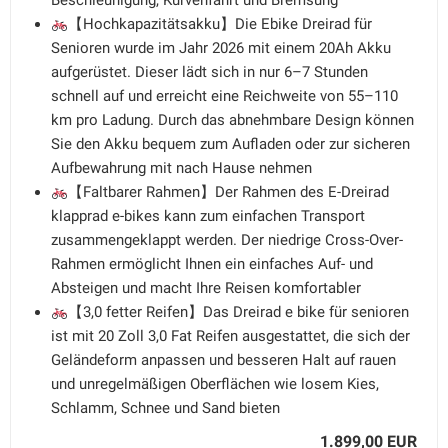
Beschleunigung, Kurvenfahrt und Bremsung
【Hochkapazitätsakku】​Die Ebike Dreirad für
Senioren wurde im Jahr 2026 mit einem 20Ah Akku​
aufgerüstet. Dieser lädt sich in nur 6–7 Stunden​
schnell auf und erreicht eine Reichweite von 55–110
km​ pro Ladung. Durch das abnehmbare Design​ können
Sie den Akku bequem zum Aufladen oder zur sicheren
Aufbewahrung mit nach Hause nehmen
【Faltbarer Rahmen】Der Rahmen des E-Dreirad
klapprad e-bikes kann zum einfachen Transport
zusammengeklappt werden. Der niedrige Cross-Over-
Rahmen ermöglicht Ihnen ein einfaches Auf- und
Absteigen und macht Ihre Reisen komfortabler
【3,0 fetter Reifen】Das Dreirad e bike für senioren
ist mit 20 Zoll 3,0 Fat Reifen ausgestattet, die sich der
Geländeform anpassen und besseren Halt auf rauen
und unregelmäßigen Oberflächen wie losem Kies,
Schlamm, Schnee und Sand bieten
1.899,00 EUR