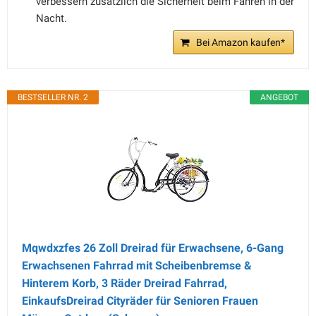
verbessern zusätzlich die Sicherheit beim Fahren in der
Nacht.
Bei Amazon kaufen*
BESTSELLER NR. 2
ANGEBOT
Mqwdxzfes 26 Zoll Dreirad für Erwachsene, 6-Gang
Erwachsenen Fahrrad mit Scheibenbremse &
Hinterem Korb, 3 Räder Dreirad Fahrrad,
EinkaufsDreirad Cityräder für Senioren Frauen