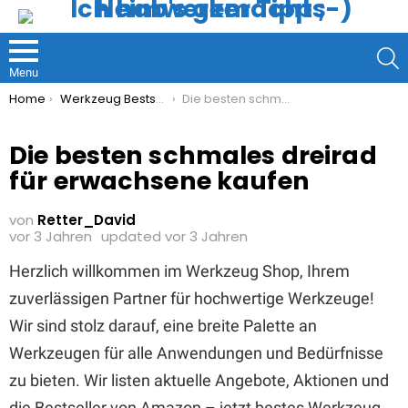
S
Menu
You are here:
Home
Werkzeug Bestseller
Die besten schmales dreirad für erwachsene kaufen
Die besten schmales dreirad
für erwachsene kaufen
von
Retter_David
vor 3 Jahren
updated
vor 3 Jahren
Herzlich willkommen im Werkzeug Shop, Ihrem
zuverlässigen Partner für hochwertige Werkzeuge!
Wir sind stolz darauf, eine breite Palette an
Werkzeugen für alle Anwendungen und Bedürfnisse
zu bieten. Wir listen aktuelle Angebote, Aktionen und
die Bestseller von Amazon – jetzt bestes Werkzeug