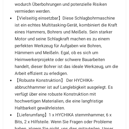
wodurch Überbohrungen und potenzielle Risiken
vermieden werden.
【Vielseitig einsetzbar】Diese Schlagbohrmaschine
ist ein echtes Multitasking-Gerät, kombiniert die Kraft
eines Hammers, Bohrers und Meißels. Sein starker
Motor und seine Schlagkraft machen es zu einem
perfekten Werkzeug für Aufgaben wie Bohren,
Hämmern und Meißeln. Egal, ob es sich um
Heimwerkerprojekte oder schwere Bauarbeiten
handelt, dieser Bohrer ist das ideale Werkzeug, um die
Arbeit effizient zu erledigen.
【Robuste Konstruktion】 Der HYCHIKA-
abbruchhammer ist auf Langlebigkeit ausgelegt. Es
verfügt über eine robuste Konstruktion mit
hochwertigen Materialien, die eine langfristige
Haltbarkeit gewährleisten.
【Lieferumfang】1 x HYCHIKA stemmhammer, 6 x
Bits, 2 x Hilfsteile. Wenn Sie Fragen oder Probleme
haben, zögern Sie nicht, uns dies mitzuteilen. Unser