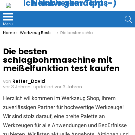
S
Menu
You are here:
Home
Werkzeug Bestseller
Die besten schlagbohrmaschine mit meißelfunktion test kaufen
Die besten
schlagbohrmaschine mit
meißelfunktion test kaufen
von
Retter_David
vor 3 Jahren
updated
vor 3 Jahren
Herzlich willkommen im Werkzeug Shop, Ihrem
zuverlässigen Partner für hochwertige Werkzeuge!
Wir sind stolz darauf, eine breite Palette an
Werkzeugen für alle Anwendungen und Bedürfnisse
zu bieten. Wir listen aktuelle Angebote, Aktionen und