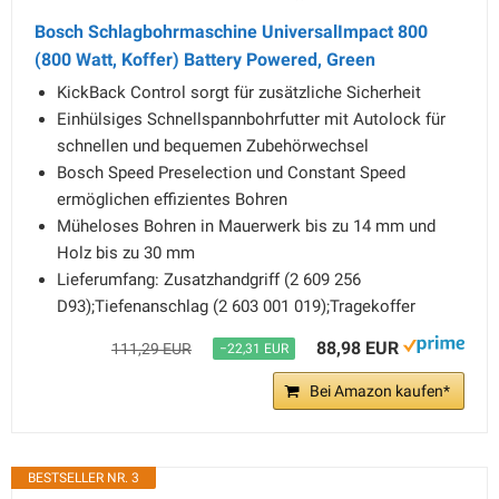
Bosch Schlagbohrmaschine UniversalImpact 800
(800 Watt, Koffer) Battery Powered, Green
KickBack Control sorgt für zusätzliche Sicherheit
Einhülsiges Schnellspannbohrfutter mit Autolock für
schnellen und bequemen Zubehörwechsel
Bosch Speed Preselection und Constant Speed
ermöglichen effizientes Bohren
Müheloses Bohren in Mauerwerk bis zu 14 mm und
Holz bis zu 30 mm
Lieferumfang: Zusatzhandgriff (2 609 256
D93);Tiefenanschlag (2 603 001 019);Tragekoffer
88,98 EUR
111,29 EUR
−22,31 EUR
Bei Amazon kaufen*
BESTSELLER NR. 3