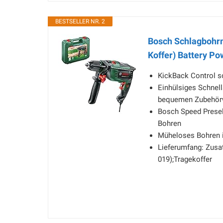
BESTSELLER NR. 2
Bosch Schlagbohrm
Koffer) Battery P
KickBack Control so
Einhülsiges Schnell
bequemen Zubehör
Bosch Speed Presel
Bohren
Müheloses Bohren 
Lieferumfang: Zusat
019);Tragekoffer