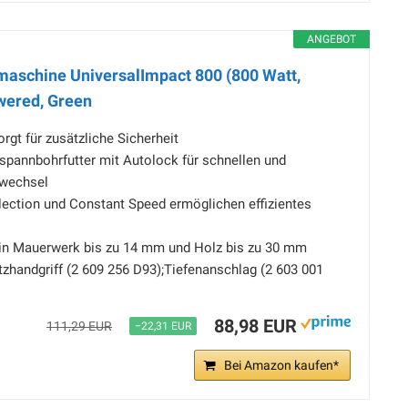
ANGEBOT
aschine UniversalImpact 800 (800 Watt,
owered, Green
rgt für zusätzliche Sicherheit
spannbohrfutter mit Autolock für schnellen und
wechsel
ection und Constant Speed ermöglichen effizientes
in Mauerwerk bis zu 14 mm und Holz bis zu 30 mm
zhandgriff (2 609 256 D93);Tiefenanschlag (2 603 001
88,98 EUR
111,29 EUR
−22,31 EUR
Bei Amazon kaufen*