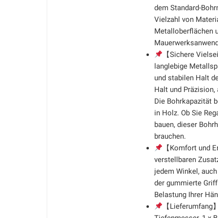
dem Standard-Bohr
Vielzahl von Materi
Metalloberflächen
Mauerwerksanwend
【Sichere Vielse
langlebige Metallsp
und stabilen Halt 
Halt und Präzision,
Die Bohrkapazität 
in Holz. Ob Sie Reg
bauen, dieser Bohrh
brauchen.
【Komfort und E
verstellbaren Zusa
jedem Winkel, auch
der gummierte Grif
Belastung Ihrer Hä
【Lieferumfang】1 