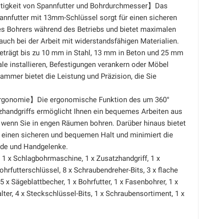
itigkeit von Spannfutter und Bohrdurchmesser】Das
annfutter mit 13mm-Schlüssel sorgt für einen sicheren
des Bohrers während des Betriebs und bietet maximalen
 auch bei der Arbeit mit widerstandsfähigen Materialien.
beträgt bis zu 10 mm in Stahl, 13 mm in Beton und 25 mm
ale installieren, Befestigungen verankern oder Möbel
ammer bietet die Leistung und Präzision, die Sie
rgonomie】Die ergonomische Funktion des um 360°
tzhandgriffs ermöglicht Ihnen ein bequemes Arbeiten aus
 wenn Sie in engen Räumen bohren. Darüber hinaus bietet
f einen sicheren und bequemen Halt und minimiert die
nde und Handgelenke.
x Schlagbohrmaschine, 1 x Zusatzhandgriff, 1 x
ohrfutterschlüssel, 8 x Schraubendreher-Bits, 3 x flache
, 5 x Sägeblattbecher, 1 x Bohrfutter, 1 x Fasenbohrer, 1 x
lter, 4 x Steckschlüssel-Bits, 1 x Schraubensortiment, 1 x