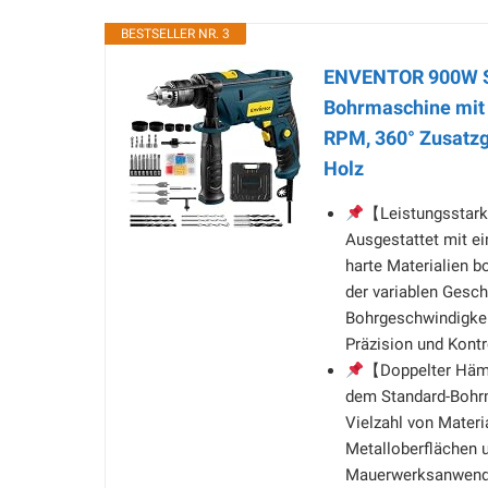
BESTSELLER NR. 3
ENVENTOR 900W Sc
Bohrmaschine mit 3
RPM, 360° Zusatzgr
Holz
【Leistungsstark
Ausgestattet mit e
harte Materialien bo
der variablen Gesc
Bohrgeschwindigkei
Präzision und Kontr
【Doppelter Häm
dem Standard-Bohr
Vielzahl von Materi
Metalloberflächen
Mauerwerksanwend