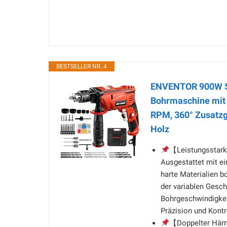
BESTSELLER NR. 4
ENVENTOR 900W Sc
Bohrmaschine mit 3
RPM, 360° Zusatzgr
Holz
【Leistungsstark
Ausgestattet mit e
harte Materialien bo
der variablen Gesc
Bohrgeschwindigkei
Präzision und Kontr
【Doppelter Häm