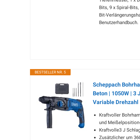
Tiefenmesser, 1 x B
Bits, 9 x Spiral-Bits
Bit-Verlängerungsha
Benutzerhandbuch.
BESTSELLER NR. 5
Scheppach Bohrha
Beton | 1050W | 3 
Variable Drehzahl |
Kraftvoller Bohrha
und Meißelposition
Kraftvolle3 J Schla
Zusätzlicher um 360