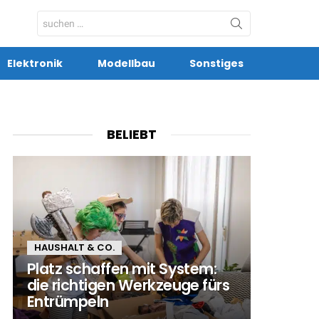
Search
for:
Elektronik
Modellbau
Sonstiges
BELIEBT
HAUSHALT & CO.
Platz schaffen mit System:
die richtigen Werkzeuge fürs
Entrümpeln