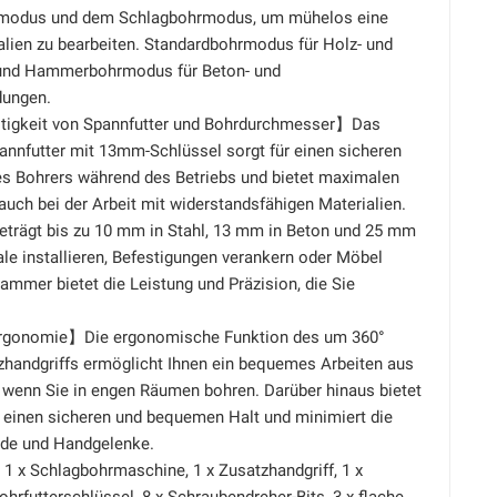
modus und dem Schlagbohrmodus, um mühelos eine
alien zu bearbeiten. Standardbohrmodus für Holz- und
 und Hammerbohrmodus für Beton- und
ungen.
itigkeit von Spannfutter und Bohrdurchmesser】Das
annfutter mit 13mm-Schlüssel sorgt für einen sicheren
des Bohrers während des Betriebs und bietet maximalen
 auch bei der Arbeit mit widerstandsfähigen Materialien.
beträgt bis zu 10 mm in Stahl, 13 mm in Beton und 25 mm
ale installieren, Befestigungen verankern oder Möbel
ammer bietet die Leistung und Präzision, die Sie
rgonomie】Die ergonomische Funktion des um 360°
tzhandgriffs ermöglicht Ihnen ein bequemes Arbeiten aus
 wenn Sie in engen Räumen bohren. Darüber hinaus bietet
f einen sicheren und bequemen Halt und minimiert die
nde und Handgelenke.
x Schlagbohrmaschine, 1 x Zusatzhandgriff, 1 x