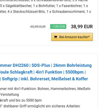
ohrfutterschlüssel, 8 x Schraubendreher-Bits, 3 x flache
, 5 x Sägeblattbecher, 1 x Bohrfutter, 1 x Fasenbohrer, 1 x
lter, 4 x Steckschlüssel-Bits, 1 x Schraubensortiment, 1 x
38,99 EUR
45,99 EUR
−7,00 EUR
Bei Amazon kaufen*
mmer DH2260 | SDS-Plus | 26mm Bohrleistung
Joule Schlagkraft | 4in1 Funktion | 5500bpm |
 Softgrip | inkl. Bohrerset, Meißelset & Koffer
mmer mit 4in1-Funktion: Bohren, Hammerbohren, Meißeln
-Verstellung
gkraft und bis zu 5500 bpm
° drehbarer Griff ermöglicht ein sicheres Arbeiten