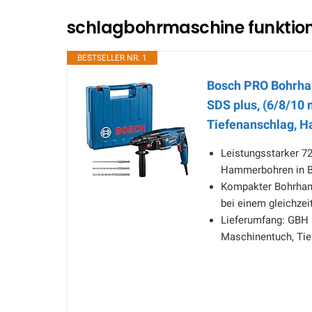
schlagbohrmaschine funktion 
BESTSELLER NR. 1
Bosch PRO Bohrhamm
SDS plus, (6/8/10
Tiefenanschlag, H
Leistungsstarker 72
Hammerbohren in B
Kompakter Bohrham
bei einem gleichzei
Lieferumfang: GBH 2
Maschinentuch, Tie