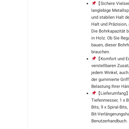
【Sichere Vielse
langlebige Metallsp
und stabilen Halt 
Halt und Präzision,
Die Bohrkapazität 
in Holz. Ob Sie Reg
bauen, dieser Bohrh
brauchen.
【Komfort und E
verstellbaren Zusa
jedem Winkel, auch
der gummierte Grif
Belastung Ihrer Hä
【Lieferumfang】1 
Tiefenmesser, 1 x B
Bits, 9 x Spiral-Bits
Bit-Verlängerungsha
Benutzerhandbuch.