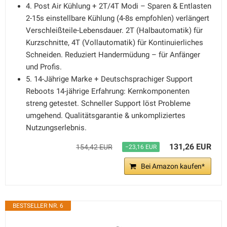
4. Post Air Kühlung + 2T/4T Modi – Sparen & Entlasten
2-15s einstellbare Kühlung (4-8s empfohlen) verlängert
Verschleißteile-Lebensdauer. 2T (Halbautomatik) für
Kurzschnitte, 4T (Vollautomatik) für Kontinuierliches
Schneiden. Reduziert Handermüdung – für Anfänger
und Profis.
5. 14-Jährige Marke + Deutschsprachiger Support
Reboots 14-jährige Erfahrung: Kernkomponenten
streng getestet. Schneller Support löst Probleme
umgehend. Qualitätsgarantie & unkompliziertes
Nutzungserlebnis.
131,26 EUR
154,42 EUR
−23,16 EUR
Bei Amazon kaufen*
BESTSELLER NR. 6