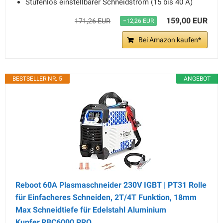
Stufenlos einstellbarer Schneidstrom (15 bis 40 A)
159,00 EUR
171,26 EUR
−12,26 EUR
Bei Amazon kaufen*
BESTSELLER NR. 5
ANGEBOT
Reboot 60A Plasmaschneider 230V IGBT | PT31 Rolle
für Einfacheres Schneiden, 2T/4T Funktion, 18mm
Max Schneidtiefe für Edelstahl Aluminium
Kupfer,RBC6000 PRO