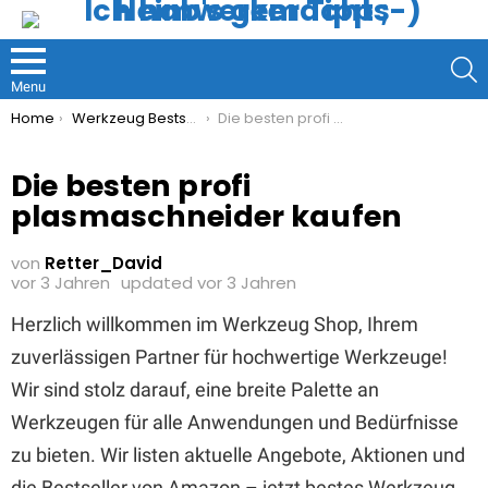
S
Menu
You are here:
Home
Werkzeug Bestseller
Die besten profi plasmaschneider kaufen
Die besten profi
plasmaschneider kaufen
von
Retter_David
vor 3 Jahren
updated
vor 3 Jahren
Herzlich willkommen im Werkzeug Shop, Ihrem
zuverlässigen Partner für hochwertige Werkzeuge!
Wir sind stolz darauf, eine breite Palette an
Werkzeugen für alle Anwendungen und Bedürfnisse
zu bieten. Wir listen aktuelle Angebote, Aktionen und
die Bestseller von Amazon – jetzt bestes Werkzeug