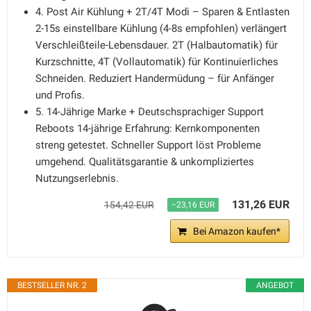
4. Post Air Kühlung + 2T/4T Modi – Sparen & Entlasten
2-15s einstellbare Kühlung (4-8s empfohlen) verlängert
Verschleißteile-Lebensdauer. 2T (Halbautomatik) für
Kurzschnitte, 4T (Vollautomatik) für Kontinuierliches
Schneiden. Reduziert Handermüdung – für Anfänger
und Profis.
5. 14-Jährige Marke + Deutschsprachiger Support
Reboots 14-jährige Erfahrung: Kernkomponenten
streng getestet. Schneller Support löst Probleme
umgehend. Qualitätsgarantie & unkompliziertes
Nutzungserlebnis.
131,26 EUR
154,42 EUR
−23,16 EUR
Bei Amazon kaufen*
BESTSELLER NR. 2
ANGEBOT