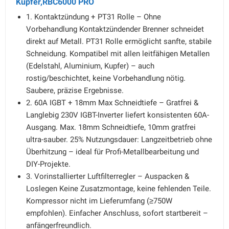
Kupfer,RBC6000 PRO
1. Kontaktzündung + PT31 Rolle – Ohne
Vorbehandlung Kontaktzündender Brenner schneidet
direkt auf Metall. PT31 Rolle ermöglicht sanfte, stabile
Schneidung. Kompatibel mit allen leitfähigen Metallen
(Edelstahl, Aluminium, Kupfer) – auch
rostig/beschichtet, keine Vorbehandlung nötig.
Saubere, präzise Ergebnisse.
2. 60A IGBT + 18mm Max Schneidtiefe – Gratfrei &
Langlebig 230V IGBT-Inverter liefert konsistenten 60A-
Ausgang. Max. 18mm Schneidtiefe, 10mm gratfrei
ultra-sauber. 25% Nutzungsdauer: Langzeitbetrieb ohne
Überhitzung – ideal für Profi-Metallbearbeitung und
DIY-Projekte.
3. Vorinstallierter Luftfilterregler – Auspacken &
Loslegen Keine Zusatzmontage, keine fehlenden Teile.
Kompressor nicht im Lieferumfang (≥750W
empfohlen). Einfacher Anschluss, sofort startbereit –
anfängerfreundlich.