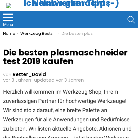
S
Menu
You are here:
Home
Werkzeug Bestseller
Die besten plasmaschneider test 2019 kaufen
Die besten plasmaschneider
test 2019 kaufen
von
Retter_David
vor 3 Jahren
updated
vor 3 Jahren
Herzlich willkommen im Werkzeug Shop, Ihrem
zuverlässigen Partner für hochwertige Werkzeuge!
Wir sind stolz darauf, eine breite Palette an
Werkzeugen für alle Anwendungen und Bedürfnisse
zu bieten. Wir listen aktuelle Angebote, Aktionen und
die Bestseller von Amazon – jetzt bestes Werkzeug