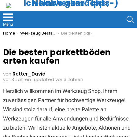
S
Menu
You are here:
Home
Werkzeug Bestseller
Die besten parkettböden arten kaufen
Die besten parkettböden
arten kaufen
von
Retter_David
vor 3 Jahren
updated
vor 3 Jahren
Herzlich willkommen im Werkzeug Shop, Ihrem
zuverlässigen Partner für hochwertige Werkzeuge!
Wir sind stolz darauf, eine breite Palette an
Werkzeugen für alle Anwendungen und Bedürfnisse
zu bieten. Wir listen aktuelle Angebote, Aktionen und
die Bestseller von Amazon – jetzt bestes Werkzeug