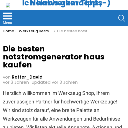
S
Menu
You are here:
Home
Werkzeug Bestseller
Die besten notstromgenerator haus kaufen
Die besten
notstromgenerator haus
kaufen
von
Retter_David
vor 3 Jahren
updated
vor 3 Jahren
Herzlich willkommen im Werkzeug Shop, Ihrem
zuverlässigen Partner für hochwertige Werkzeuge!
Wir sind stolz darauf, eine breite Palette an
Werkzeugen für alle Anwendungen und Bedürfnisse
zu bieten. Wir listen aktuelle Angebote, Aktionen und