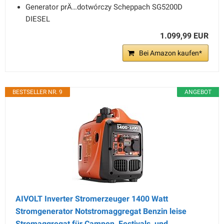
Generator prÄ…dotwórczy Scheppach SG5200D
DIESEL
1.099,99 EUR
Bei Amazon kaufen*
BESTSELLER NR. 9
ANGEBOT
AIVOLT Inverter Stromerzeuger 1400 Watt
Stromgenerator Notstromaggregat Benzin leise
Stromaggregat für Campen, Festivals, und