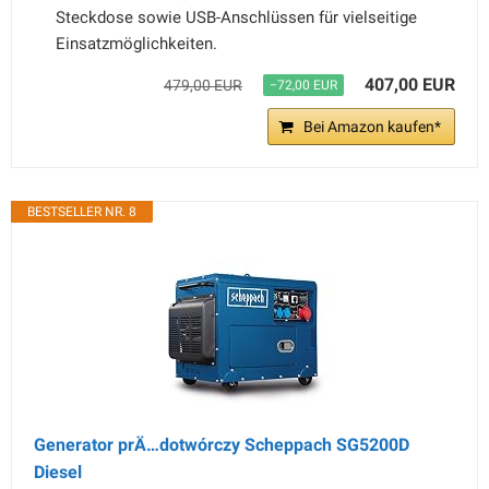
Steckdose sowie USB-Anschlüssen für vielseitige
Einsatzmöglichkeiten.
407,00 EUR
479,00 EUR
−72,00 EUR
Bei Amazon kaufen*
BESTSELLER NR. 8
Generator prÄ…dotwórczy Scheppach SG5200D
Diesel