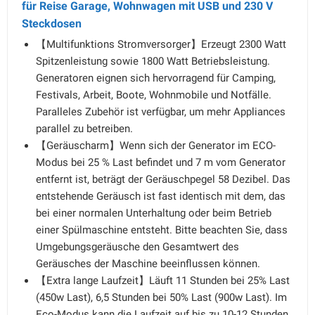
für Reise Garage, Wohnwagen mit USB und 230 V
Steckdosen
【Multifunktions Stromversorger】Erzeugt 2300 Watt
Spitzenleistung sowie 1800 Watt Betriebsleistung.
Generatoren eignen sich hervorragend für Camping,
Festivals, Arbeit, Boote, Wohnmobile und Notfälle.
Paralleles Zubehör ist verfügbar, um mehr Appliances
parallel zu betreiben.
【Geräuscharm】Wenn sich der Generator im ECO-
Modus bei 25 % Last befindet und 7 m vom Generator
entfernt ist, beträgt der Geräuschpegel 58 Dezibel. Das
entstehende Geräusch ist fast identisch mit dem, das
bei einer normalen Unterhaltung oder beim Betrieb
einer Spülmaschine entsteht. Bitte beachten Sie, dass
Umgebungsgeräusche den Gesamtwert des
Geräusches der Maschine beeinflussen können.
【Extra lange Laufzeit】Läuft 11 Stunden bei 25% Last
(450w Last), 6,5 Stunden bei 50% Last (900w Last). Im
Eco-Modus kann die Laufzeit auf bis zu 10-12 Stunden