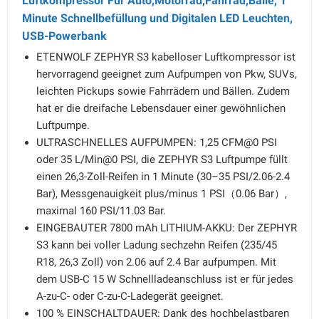
Luftkompressor Für Auto,Motorrad,Fahrrad,Bälle, 1
Minute Schnellbefüllung und Digitalen LED Leuchten,
USB-Powerbank
ETENWOLF ZEPHYR S3 kabelloser Luftkompressor ist
hervorragend geeignet zum Aufpumpen von Pkw, SUVs,
leichten Pickups sowie Fahrrädern und Bällen. Zudem
hat er die dreifache Lebensdauer einer gewöhnlichen
Luftpumpe.
ULTRASCHNELLES AUFPUMPEN: 1,25 CFM@0 PSI
oder 35 L/Min@0 PSI, die ZEPHYR S3 Luftpumpe füllt
einen 26,3-Zoll-Reifen in 1 Minute (30–35 PSI/2.06-2.4
Bar), Messgenauigkeit plus/minus 1 PSI（0.06 Bar）,
maximal 160 PSI/11.03 Bar.
EINGEBAUTER 7800 mAh LITHIUM-AKKU: Der ZEPHYR
S3 kann bei voller Ladung sechzehn Reifen (235/45
R18, 26,3 Zoll) von 2.06 auf 2.4 Bar aufpumpen. Mit
dem USB-C 15 W Schnellladeanschluss ist er für jedes
A-zu-C- oder C-zu-C-Ladegerät geeignet.
100 % EINSCHALTDAUER: Dank des hochbelastbaren