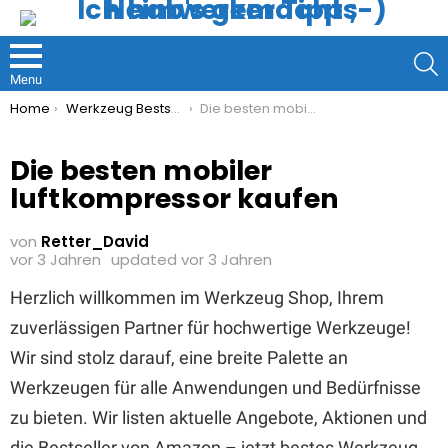
S
Menu
You are here:
Home
Werkzeug Bestseller
Die besten mobiler luftkompressor kaufen
Die besten mobiler
luftkompressor kaufen
von
Retter_David
vor 3 Jahren
updated
vor 3 Jahren
Herzlich willkommen im Werkzeug Shop, Ihrem
zuverlässigen Partner für hochwertige Werkzeuge!
Wir sind stolz darauf, eine breite Palette an
Werkzeugen für alle Anwendungen und Bedürfnisse
zu bieten. Wir listen aktuelle Angebote, Aktionen und
die Bestseller von Amazon – jetzt bestes Werkzeug