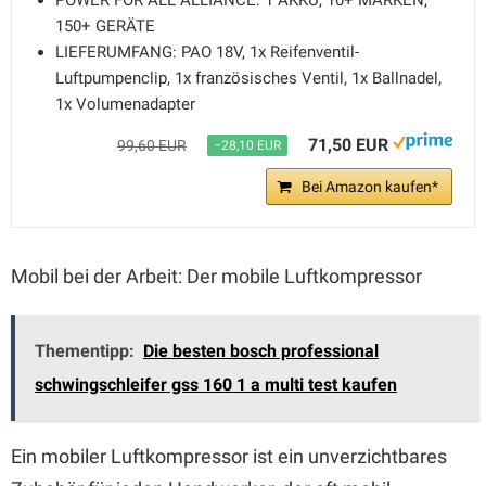
POWER FOR ALL ALLIANCE: 1 AKKU, ​10+ MARKEN, ​
150+ GERÄTE
LIEFERUMFANG: PAO 18V, 1x Reifenventil-
Luftpumpenclip, 1x französisches Ventil, 1x Ballnadel,
1x Volumenadapter
71,50 EUR
99,60 EUR
−28,10 EUR
Bei Amazon kaufen*
Mobil bei der Arbeit: Der mobile Luftkompressor
Thementipp:
Die besten bosch professional
schwingschleifer gss 160 1 a multi test kaufen
Ein mobiler Luftkompressor ist ein unverzichtbares