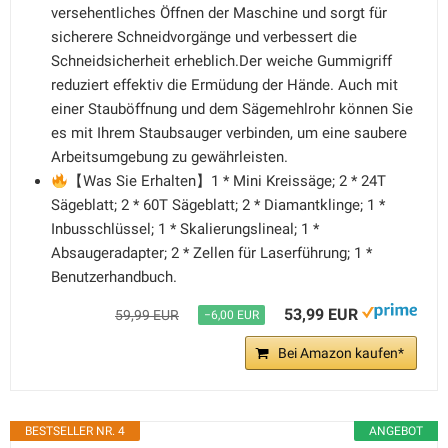
versehentliches Öffnen der Maschine und sorgt für
sicherere Schneidvorgänge und verbessert die
Schneidsicherheit erheblich.Der weiche Gummigriff
reduziert effektiv die Ermüdung der Hände. Auch mit
einer Stauböffnung und dem Sägemehlrohr können Sie
es mit Ihrem Staubsauger verbinden, um eine saubere
Arbeitsumgebung zu gewährleisten.
【Was Sie Erhalten】1 * Mini Kreissäge; 2 * 24T
Sägeblatt; 2 * 60T Sägeblatt; 2 * Diamantklinge; 1 *
Inbusschlüssel; 1 * Skalierungslineal; 1 *
Absaugeradapter; 2 * Zellen für Laserführung; 1 *
Benutzerhandbuch.
53,99 EUR
59,99 EUR
−6,00 EUR
Bei Amazon kaufen*
BESTSELLER NR. 4
ANGEBOT