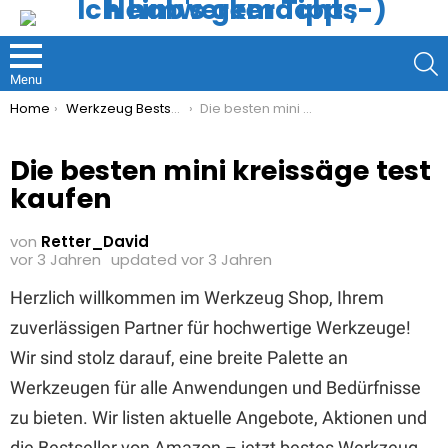
S
Menu
You are here:
Home
Werkzeug Bestseller
Die besten mini kreissäge test kaufen
Die besten mini kreissäge test
kaufen
von
Retter_David
vor 3 Jahren
updated
vor 3 Jahren
Herzlich willkommen im Werkzeug Shop, Ihrem
zuverlässigen Partner für hochwertige Werkzeuge!
Wir sind stolz darauf, eine breite Palette an
Werkzeugen für alle Anwendungen und Bedürfnisse
zu bieten. Wir listen aktuelle Angebote, Aktionen und
die Bestseller von Amazon – jetzt bestes Werkzeug