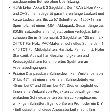
ausdauernden Betrieb ohne Überhitzung.
4,0Ah Li-Ion Akku & 3 Sägeblatt: Der 4,0Ah Li-Ion Akku
und 2A-Schnellladegerät garantieren lange Laufzeit und
kurze Ladezeiten. Bis zu 67 Schnitte von 1200×13mm
Sperrholz mit einem 4,0Ah Akkupack, Gesamtlänge ca.
80M(Ersatzbatterien sind jetzt online verfügbar, bitte
schauen Sie im Shop nach). 3 Sägeblätter 125 mm: 2 x
24 TCT Für Holz, PVC-Material, schnelles Schneiden. 1
x 40 TCT Für Möbelplatten, Hartholz, Feinschnitt. Hohe
Standzeit, Auswahl an Geschwindigkeiten und
Kreissägeblättern für ein breites Spektrum an
Arbeitsbedingungen.
Präzise & anpassbare Schneidewinkel: Verstellbar von
0° bis 45°, mit einer maximalen Schneidetiefe von
45mm bei 0° und 33mm bei 45°. Dies ermöglicht es
Ihnen, eine Vielzahl von Projekten zu bewältigen, von
einfachen Schneidarbeiten bis hin zu komplexeren,
winkligen Schnitten. Egal, ob Sie ein Profi oder ein DIY
- Enthusiast sind, diese Anpassbarkeit macht Ihre