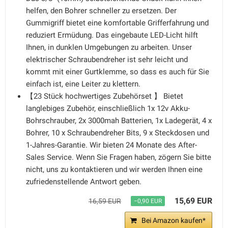
helfen, den Bohrer schneller zu ersetzen. Der
Gummigriff bietet eine komfortable Grifferfahrung und
reduziert Ermüdung. Das eingebaute LED-Licht hilft
Ihnen, in dunklen Umgebungen zu arbeiten. Unser
elektrischer Schraubendreher ist sehr leicht und
kommt mit einer Gurtklemme, so dass es auch für Sie
einfach ist, eine Leiter zu klettern.
【23 Stück hochwertiges Zubehörset 】 Bietet
langlebiges Zubehör, einschließlich 1x 12v Akku-
Bohrschrauber, 2x 3000mah Batterien, 1x Ladegerät, 4 x
Bohrer, 10 x Schraubendreher Bits, 9 x Steckdosen und
1-Jahres-Garantie. Wir bieten 24 Monate des After-
Sales Service. Wenn Sie Fragen haben, zögern Sie bitte
nicht, uns zu kontaktieren und wir werden Ihnen eine
zufriedenstellende Antwort geben.
15,69 EUR
16,59 EUR
−0,90 EUR
Bei Amazon kaufen*