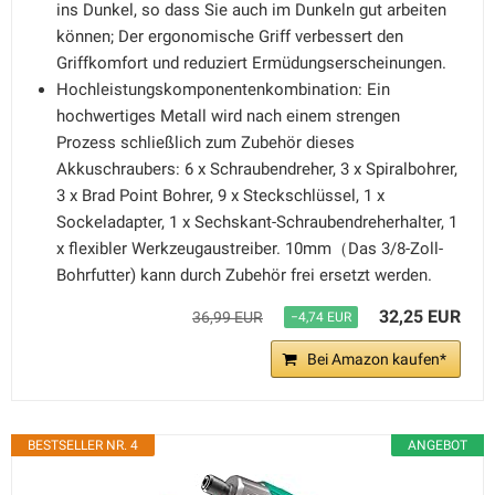
ins Dunkel, so dass Sie auch im Dunkeln gut arbeiten
können; Der ergonomische Griff verbessert den
Griffkomfort und reduziert Ermüdungserscheinungen.
Hochleistungskomponentenkombination: Ein
hochwertiges Metall wird nach einem strengen
Prozess schließlich zum Zubehör dieses
Akkuschraubers: 6 x Schraubendreher, 3 x Spiralbohrer,
3 x Brad Point Bohrer, 9 x Steckschlüssel, 1 x
Sockeladapter, 1 x Sechskant-Schraubendreherhalter, 1
x flexibler Werkzeugaustreiber. 10mm（Das 3/8-Zoll-
Bohrfutter) kann durch Zubehör frei ersetzt werden.
32,25 EUR
36,99 EUR
−4,74 EUR
Bei Amazon kaufen*
BESTSELLER NR. 4
ANGEBOT