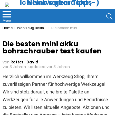
S
Menu
You are here:
Home
Werkzeug Bestseller
Die besten mini akku bohrschrauber test kaufen
Die besten mini akku
bohrschrauber test kaufen
von
Retter_David
vor 3 Jahren
updated
vor 3 Jahren
Herzlich willkommen im Werkzeug Shop, Ihrem
zuverlässigen Partner für hochwertige Werkzeuge!
Wir sind stolz darauf, eine breite Palette an
Werkzeugen für alle Anwendungen und Bedürfnisse
zu bieten. Wir listen aktuelle Angebote, Aktionen und
die Bestseller von Amazon – jetzt bestes Werkzeug