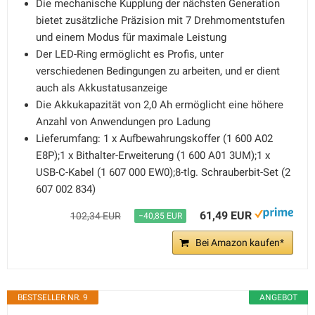
Die mechanische Kupplung der nächsten Generation
bietet zusätzliche Präzision mit 7 Drehmomentstufen
und einem Modus für maximale Leistung
Der LED-Ring ermöglicht es Profis, unter
verschiedenen Bedingungen zu arbeiten, und er dient
auch als Akkustatusanzeige
Die Akkukapazität von 2,0 Ah ermöglicht eine höhere
Anzahl von Anwendungen pro Ladung
Lieferumfang: 1 x Aufbewahrungskoffer (1 600 A02
E8P);1 x Bithalter-Erweiterung (1 600 A01 3UM);1 x
USB-C-Kabel (1 607 000 EW0);8-tlg. Schrauberbit-Set (2
607 002 834)
61,49 EUR
102,34 EUR
−40,85 EUR
Bei Amazon kaufen*
BESTSELLER NR. 9
ANGEBOT