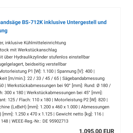
ndsäge BS-712K inklusive Untergestell und
ung
, inklusive Kühlmitteleinrichtung
stock mit Werkstückanschlag
 über Hydraulikzylinder stufenlos einstellbar
elgelagert, beidseitig verstellbar
Motorleistung P1 [W]: 1.100 | Spannung [V]: 400 |
keit [m/min.]: 22 / 33 / 45 / 65 | Sägebandabmessung
.360 | Werkstückabmessungen bei 90° [mm]: Rund: Ø 180 /
ach: 300 x 180 | Werkstückabmessungen bei 45° [mm]:
nt: 125 / Flach: 110 x 180 | Motorleistung P2 [W]: 820 |
ine (LxBxH) [mm]: 1.200 x 460 x 1.000 | Abmessungen
[mm]: 1.250 x 470 x 1.125 | Gewicht netto [kg]: 116 |
: 148 | WEEE-Reg.-Nr.: DE 95902713
1.095,00 EUR