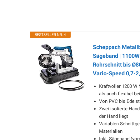
BESTSELLER NR. 4
Scheppach Metall
Sägeband | 1100W 
Rohrschnitt bis Ø8
Vario-Speed 0,7-2
Kraftvoller 1200 W 
als auch flexibel b
Von PVC bis Edelst
Zwei isolierte Handg
der Hand liegt
Variablen Schnittge
Materialien
Inkl. Sägeband (vor