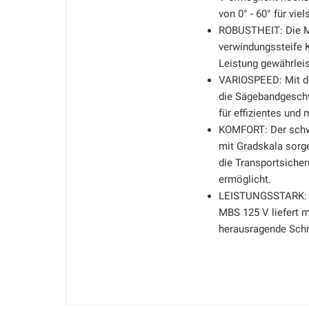
von 0° - 60° für viel
ROBUSTHEIT: Die MB
verwindungssteife K
Leistung gewährleis
VARIOSPEED: Mit de
die Sägebandgeschw
für effizientes und
KOMFORT: Der schw
mit Gradskala sorg
die Transportsiche
ermöglicht.
LEISTUNGSSTARK: D
MBS 125 V liefert m
herausragende Schni