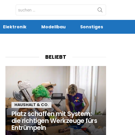
Search
for:
Elektronik
Modellbau
Sonstiges
BELIEBT
HAUSHALT & CO.
Platz schaffen mit System:
die richtigen Werkzeuge fürs
Entrümpeln