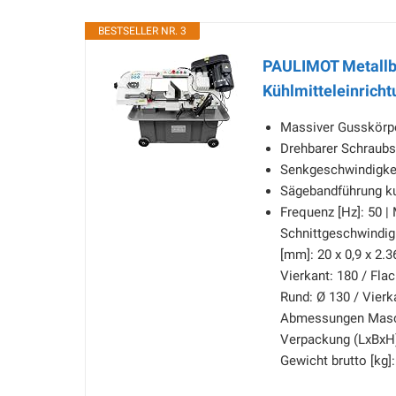
BESTSELLER NR. 3
PAULIMOT Metallba
Kühlmitteleinricht
Massiver Gusskörper
Drehbarer Schraub
Senkgeschwindigkeit
Sägebandführung kug
Frequenz [Hz]: 50 | 
Schnittgeschwindig
[mm]: 20 x 0,9 x 2
Vierkant: 180 / Fl
Rund: Ø 130 / Vierka
Abmessungen Masch
Verpackung (LxBxH) 
Gewicht brutto [kg]