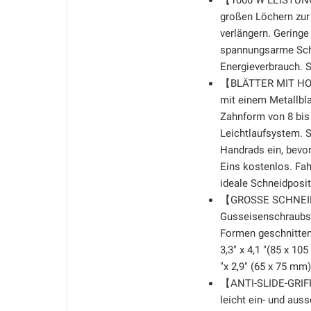
【1000 W LEISTUNG
großen Löchern zur
verlängern. Geringe
spannungsarme Schn
Energieverbrauch. S
【BLÄTTER MIT HOHE
mit einem Metallbla
Zahnform von 8 bis 
Leichtlaufsystem. 
Handrads ein, bevor
Eins kostenlos. Fa
ideale Schneidposit
【GROSSE SCHNEIDM
Gusseisenschraubst
Formen geschnitten 
3,3" x 4,1 "(85 x 10
"x 2,9" (65 x 75 mm)
【ANTI-SLIDE-GRIFF】
leicht ein- und aus