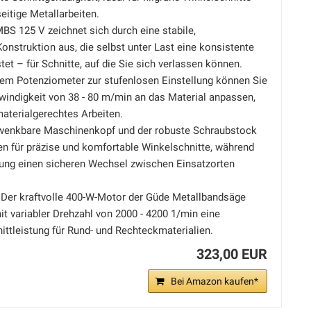
seitige Metallarbeiten.
S 125 V zeichnet sich durch eine stabile,
onstruktion aus, die selbst unter Last eine konsistente
tet – für Schnitte, auf die Sie sich verlassen können.
m Potenziometer zur stufenlosen Einstellung können Sie
indigkeit von 38 - 80 m/min an das Material anpassen,
 materialgerechtes Arbeiten.
enkbare Maschinenkopf und der robuste Schraubstock
en für präzise und komfortable Winkelschnitte, während
rung einen sicheren Wechsel zwischen Einsatzorten
er kraftvolle 400-W-Motor der Güde Metallbandsäge
it variabler Drehzahl von 2000 - 4200 1/min eine
ttleistung für Rund- und Rechteckmaterialien.
323,00 EUR
Bei Amazon kaufen*