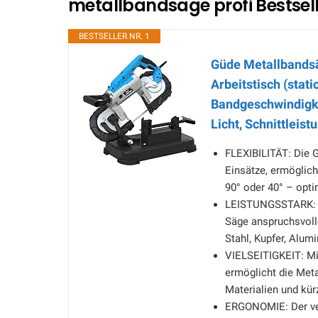
metallbandsäge profi Bestsel
BESTSELLER NR. 1
Güde Metallbands
Arbeitstisch (stat
Bandgeschwindigk
Licht, Schnittlei
FLEXIBILITÄT: Die 
Einsätze, ermöglich
90° oder 40° – optim
LEISTUNGSSTARK: Au
Säge anspruchsvoll
Stahl, Kupfer, Alum
VIELSEITIGKEIT: Mit
ermöglicht die Met
Materialien und kü
ERGONOMIE: Der ver