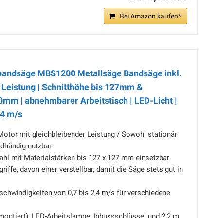
Bei Amazon kaufen*
bandsäge MBS1200 Metallsäge Bandsäge inkl.
Leistung | Schnitthöhe bis 127mm &
0mm | abnehmbarer Arbeitstisch | LED-Licht |
,4 m/s
Motor mit gleichbleibender Leistung / Sowohl stationär
eidhändig nutzbar
ahl mit Materialstärken bis 127 x 127 mm einsetzbar
riffe, davon einer verstellbar, damit die Säge stets gut in
schwindigkeiten von 0,7 bis 2,4 m/s für verschiedene
montiert), LED-Arbeitslampe, Inbussschlüssel und 2,2 m