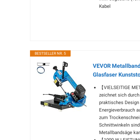
Kabel
BESTSELLER NR. 5
VEVOR Metallband
Glasfaser Kunststo
【VIELSEITIGE META
zeichnet sich durch
praktisches Design
Energieverbrauch a
zum Trockenschneid
Schnittwinkeln sind
Metallbandsäge kann