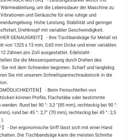
SFÄHIGER MOTOR】 - Leistungsstarker Motor mit
 Wärmeableitung, um die Lebensdauer der Maschine zu
 Vibrationen und Geräusche für eine ruhige und
eidumgebung. Hohe Leistung, Stabilität und geringer
oftstart, Drehknopf mit variabler Geschwindigkeit.
R GENAUIGKEIT】 - Ihre Tischbandsäge für Metall ist
tt von 1325 x 13 mm, 0,65 mm Dicke und einer variablen
12 Zähnen pro Zoll ausgestattet. Edelstahl-
Stellen Sie die Messerspannung durch Drehen des
 Sie mit dem Schneiden beginnen. Scharf und langlebig.
hren Sie mit unserem Schnellspannschraubstock in die
ion.
ÖGLICHKEITEN】 - Beim Feinschleifen von
öcken können Profile, Flachstäbe oder bestimmte
werden. Rund bei 90 °: 3,3 "(85 mm), rechteckig bei 90 °:
5 mm), rund bei 45 °: 2,7" (70 mm), rechteckig bei 45 °: 2,5
 ).
 - Der ergonomische Griff lässt sich mit einer Hand
schalten. Die Tischbandsäge kann die meisten Schnitte