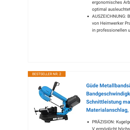
ergonomisches Arbe
optimal ausleuchtet
AUSZEICHNUNG: Best
von Heimwerker Prax
in professionellen
BESTSELLER NR. 2
Güde Metallbandsä
Bandgeschwindigke
Schnittleistung m
Materialanschlag
PRÄZISION: Kugelg
V ermöglicht höchst