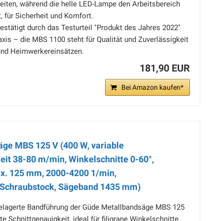
iten, während die helle LED-Lampe den Arbeitsbereich
, für Sicherheit und Komfort.
ätigt durch das Testurteil "Produkt des Jahres 2022"
is – die MBS 1100 steht für Qualität und Zuverlässigkeit
 und Heimwerkereinsätzen.
181,90 EUR
Bei Amazon kaufen*
ge MBS 125 V (400 W, variable
it 38-80 m/min, Winkelschnitte 0-60°,
ax. 125 mm, 2000-4200 1/min,
, Schraubstock, Sägeband 1435 mm)
elagerte Bandführung der Güde Metallbandsäge MBS 125
e Schnittgenauigkeit, ideal für filigrane Winkelschnitte