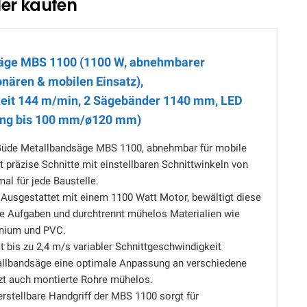
ler kaufen
äge MBS 1100 (1100 W, abnehmbarer
ionären & mobilen Einsatz),
eit 144 m/min, 2 Sägebänder 1140 mm, LED
stung bis 100 mm/ø120 mm)
Güde Metallbandsäge MBS 1100, abnehmbar für mobile
t präzise Schnitte mit einstellbaren Schnittwinkeln von
al für jede Baustelle.
sgestattet mit einem 1100 Watt Motor, bewältigt diese
e Aufgaben und durchtrennt mühelos Materialien wie
inium und PVC.
 bis zu 2,4 m/s variabler Schnittgeschwindigkeit
allbandsäge eine optimale Anpassung an verschiedene
rzt auch montierte Rohre mühelos.
stellbare Handgriff der MBS 1100 sorgt für