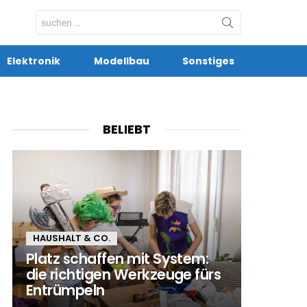
Search
for:
Elektronik
Modellbau
Sonstiges
BELIEBT
HAUSHALT & CO.
Platz schaffen mit System:
die richtigen Werkzeuge fürs
Entrümpeln