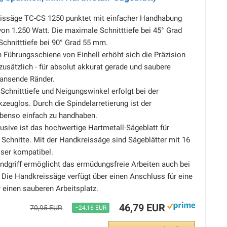
eissäge TC-CS 1250 punktet mit einfacher Handhabung
von 1.250 Watt. Die maximale Schnitttiefe bei 45° Grad
Schnitttiefe bei 90° Grad 55 mm.
 Führungsschiene von Einhell erhöht sich die Präzision
usätzlich - für absolut akkurat gerade und saubere
ransende Ränder.
 Schnitttiefe und Neigungswinkel erfolgt bei der
euglos. Durch die Spindelarretierung ist der
benso einfach zu handhaben.
lusive ist das hochwertige Hartmetall-Sägeblatt für
Schnitte. Mit der Handkreissäge sind Sägeblätter mit 16
er kompatibel.
ndgriff ermöglicht das ermüdungsfreie Arbeiten auch bei
 Die Handkreissäge verfügt über einen Anschluss für eine
 einen sauberen Arbeitsplatz.
46,79 EUR
70,95 EUR
−24,16 EUR