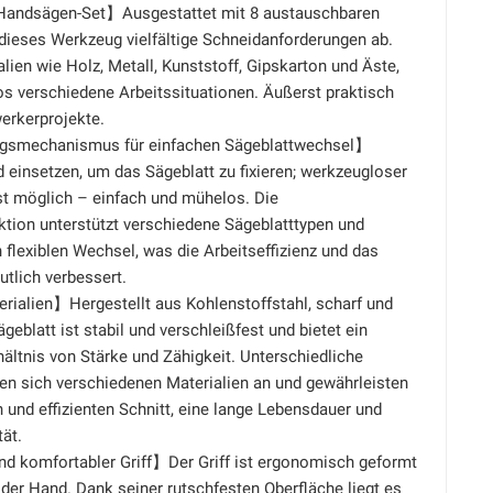
-Handsägen-Set】Ausgestattet mit 8 austauschbaren
dieses Werkzeug vielfältige Schneidanforderungen ab.
alien wie Holz, Metall, Kunststoff, Gipskarton und Äste,
s verschiedene Arbeitssituationen. Äußerst praktisch
erkerprojekte.
ngsmechanismus für einfachen Sägeblattwechsel】
 einsetzen, um das Sägeblatt zu fixieren; werkzeugloser
st möglich – einfach und mühelos. Die
ktion unterstützt verschiedene Sägeblatttypen und
 flexiblen Wechsel, was die Arbeitseffizienz und das
utlich verbessert.
ialien】Hergestellt aus Kohlenstoffstahl, scharf und
geblatt ist stabil und verschleißfest und bietet ein
ltnis von Stärke und Zähigkeit. Unterschiedliche
en sich verschiedenen Materialien an und gewährleisten
 und effizienten Schnitt, eine lange Lebensdauer und
tät.
 komfortabler Griff】Der Griff ist ergonomisch geformt
n der Hand. Dank seiner rutschfesten Oberfläche liegt es