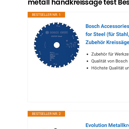
metall handkreissäge test Bes
BESTSELLER NR. 1
Bosch Accessories
for Steel (für Stah
Zubehör Kreissäge
Zubehör für Werkze
Qualität von Bosch
Höchste Qualität un
BESTSELLER NR. 2
Evolution Metallk