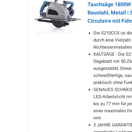
Tauchsäge 1800W 
Baustahl, Metall |
Circulaire mit Fü
Die S210CCS ist die
durch eine Vielzahl
Nichteisenmetallen
KALTSÄGE - Die S2
Sägeblatt mit 50 Z
ausgestattet, Dies
schweißfertige, sau
praktisch ohne Fun
GENAUES SCHNEIDEN 
LED-Arbeitslicht mi
bis zu 77 mm für je
einer maximalen D
mm
3 JAHRE GARANTIE -