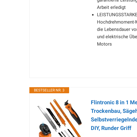
garantierte Leistun
Arbeit erledigt
LEISTUNGSSTARKE K
Hochdrehmoment-Mot
die Lebensdauer von
und elektrische Üb
Motors
BESTSELLER NR. 3
Flintronic 8 in 1 M
Trockenbau, Sägeh
Selbstverriegelnde
DIY, Runder Griff