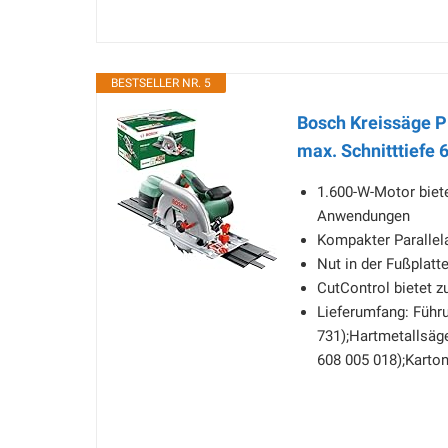
BESTSELLER NR. 5
Bosch Kreissäge P
max. Schnitttiefe 
1.600-W-Motor biete
Anwendungen
Kompakter Parallel
Nut in der Fußplat
CutControl bietet z
Lieferumfang: Führ
731);Hartmetallsäge
608 005 018);Karto