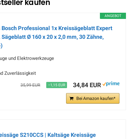
tseller kaufen
ANGEBOT
 Bosch Professional 1x Kreissägeblatt Expert
l, Sägeblatt Ø 160 x 20 x 2,0 mm, 30 Zähne,
)
uge und Elektrowerkzeuge
d Zuverlässigkeit
34,84 EUR
35,99 EUR
−1,15 EUR
Bei Amazon kaufen*
reissäge S210CCS | Kaltsäge Kreissäge