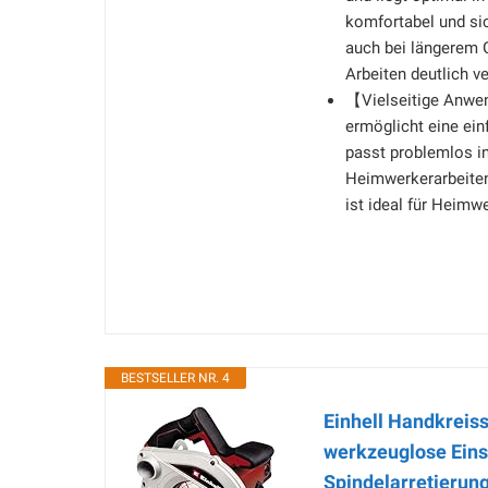
komfortabel und si
auch bei längerem 
Arbeiten deutlich v
【Vielseitige Anwe
ermöglicht eine ei
passt problemlos i
Heimwerkerarbeiten
ist ideal für Heimwe
BESTSELLER NR. 4
Einhell Handkreis
werkzeuglose Einst
Spindelarretierung,