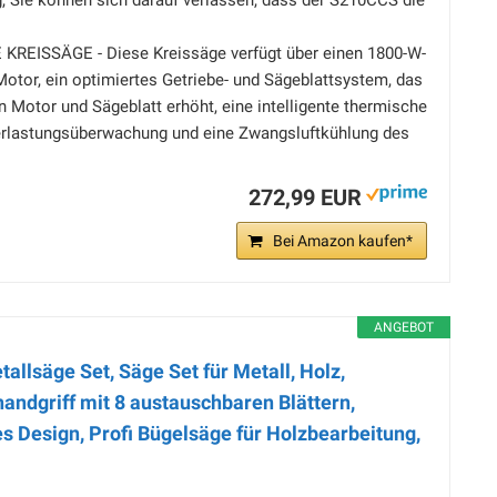
g, Sie können sich darauf verlassen, dass der S210CCS die
REISSÄGE - Diese Kreissäge verfügt über einen 1800-W-
or, ein optimiertes Getriebe- und Sägeblattsystem, das
 Motor und Sägeblatt erhöht, eine intelligente thermische
erlastungsüberwachung und eine Zwangsluftkühlung des
272,99 EUR
Bei Amazon kaufen*
ANGEBOT
etallsäge Set, Säge Set für Metall, Holz,
andgriff mit 8 austauschbaren Blättern,
s Design, Profi Bügelsäge für Holzbearbeitung,