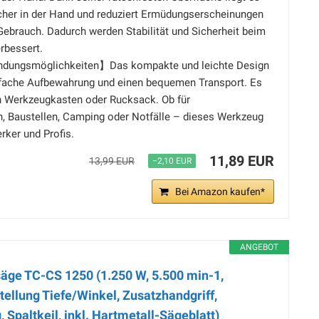
cher in der Hand und reduziert Ermüdungserscheinungen
Gebrauch. Dadurch werden Stabilität und Sicherheit beim
erbessert.
ndungsmöglichkeiten】Das kompakte und leichte Design
nfache Aufbewahrung und einen bequemen Transport. Es
n Werkzeugkasten oder Rucksack. Ob für
, Baustellen, Camping oder Notfälle – dieses Werkzeug
rker und Profis.
11,89 EUR
13,99 EUR
−2,10 EUR
Bei Amazon kaufen*
ANGEBOT
säge TC-CS 1250 (1.250 W, 5.500 min-1,
ellung Tiefe/Winkel, Zusatzhandgriff,
 Spaltkeil, inkl. Hartmetall-Sägeblatt)