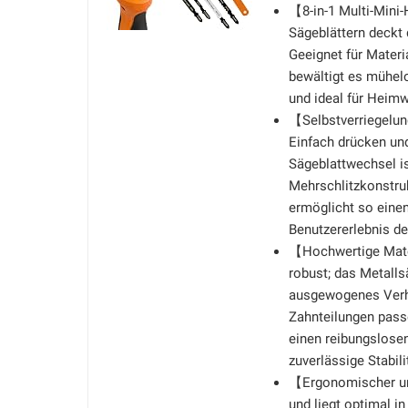
【8-in-1 Multi-Mini
Sägeblättern deckt 
Geeignet für Materi
bewältigt es mühelo
und ideal für Heimw
【Selbstverriegelu
Einfach drücken und
Sägeblattwechsel i
Mehrschlitzkonstru
ermöglicht so einen
Benutzererlebnis de
【Hochwertige Mater
robust; das Metallsä
ausgewogenes Verhä
Zahnteilungen pass
einen reibungslosen
zuverlässige Stabili
【Ergonomischer und
und liegt optimal i