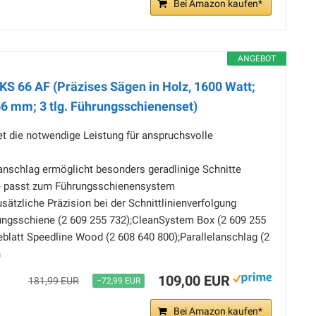
Bei Amazon kaufen*
ANGEBOT
KS 66 AF (Präzises Sägen in Holz, 1600 Watt;
66 mm; 3 tlg. Führungsschienenset)
t die notwendige Leistung für anspruchsvolle
anschlag ermöglicht besonders geradlinige Schnitte
te passt zum Führungsschienensystem
usätzliche Präzision bei der Schnittlinienverfolgung
ungsschiene (2 609 255 732);CleanSystem Box (2 609 255
blatt Speedline Wood (2 608 640 800);Parallelanschlag (2
n
109,00 EUR
181,99 EUR
−72,99 EUR
Bei Amazon kaufen*