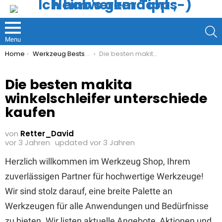
S
Menu
You are here:
Home
Werkzeug Bestseller
Die besten makita winkelschleifer unterschiede kaufen
Die besten makita
winkelschleifer unterschiede
kaufen
von
Retter_David
vor 3 Jahren
updated
vor 3 Jahren
Herzlich willkommen im Werkzeug Shop, Ihrem
zuverlässigen Partner für hochwertige Werkzeuge!
Wir sind stolz darauf, eine breite Palette an
Werkzeugen für alle Anwendungen und Bedürfnisse
zu bieten. Wir listen aktuelle Angebote, Aktionen und