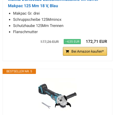
Makpac 125 Mm 18 V, Blau
Makpac Gr. drei
Schruppscheibe 125Mminox
Schutzhaube 125Mm Trennen
Flanschmutter
172,71 EUR
177,26 EUR
−4,55 EUR
Bei Amazon kaufen*
BESTSELLER NR. 5