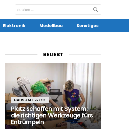
Search
for:
Elektronik
Modellbau
Sonstiges
BELIEBT
HAUSHALT & CO.
Platz schaffen mit System:
die richtigen Werkzeuge fürs
Entrümpeln