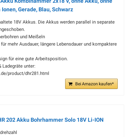
Akku Kombihammer 2x18 V, ohne Akku, ohne
 Ionen, Gerade, Blau, Schwarz
altete 18V Akkus. Die Akkus werden parallel in separate
ingeschoben.
erbohren und Meißeln
 für mehr Ausdauer, längere Lebensdauer und kompaktere
gn für eine gute Arbeitsposition.
 Ladegräte unter:
.de/product/dhr281.html
Bei Amazon kaufen*
R 202 Akku Bohrhammer Solo 18V Li-ION
fdrehzahl