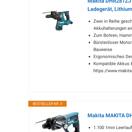
Makita DHR281ZJ 
Ladegerät, Lithium
Zwei in Reihe gesch
Akkuhalterungen e
Zum Bohren, Hamm
Bürstenloser Motor
Bauweise
Ergonomisches Desi
Kompatible Akkus &
https://www.makita
BESTSELLER NR. 3
Makita MAKITA DH
1.100 1min Leerlau