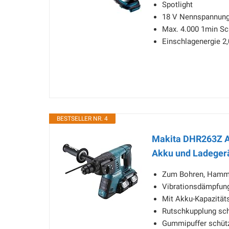
Spotlight
18 V Nennspannun
Max. 4.000 1min Sc
Einschlagenergie 2,
BESTSELLER NR. 4
Makita DHR263Z Ak
Akku und Ladegerä
Zum Bohren, Hamm
Vibrationsdämpfung
Mit Akku-Kapazität
Rutschkupplung sc
Gummipuffer schüt