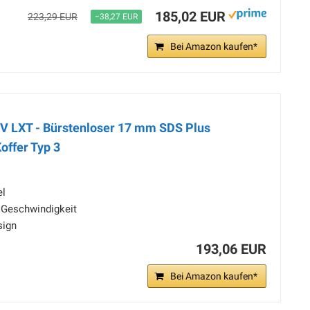
185,02 EUR
223,29 EUR
−38,27 EUR
Bei Amazon kaufen*
V LXT - Bürstenloser 17 mm SDS Plus
ffer Typ 3
el
r Geschwindigkeit
sign
193,06 EUR
Bei Amazon kaufen*