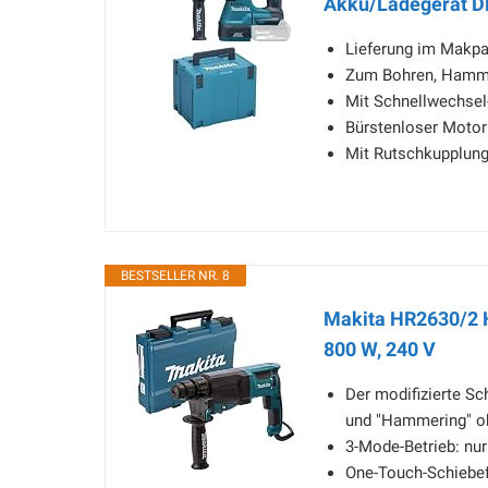
Akku/Ladegerät D
Lieferung im Makpa
Zum Bohren, Hamm
Mit Schnellwechsel-
Bürstenloser Motor
Mit Rutschkupplun
BESTSELLER NR. 8
Makita HR2630/2 
800 W, 240 V
Der modifizierte S
und "Hammering" oh
3-Mode-Betrieb: nu
One-Touch-Schiebef