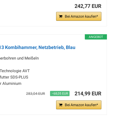
242,77 EUR
Bei Amazon kaufen*
ANGEBOT
3 Kombihammer, Netzbetrieb, Blau
erbohren und Meißeln
s-Technologie AVT
futter SDS-PLUS
er Aluminium
214,99 EUR
283,04 EUR
−68,05 EUR
Bei Amazon kaufen*