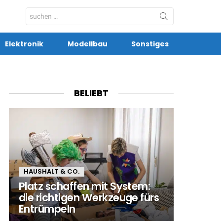
Search
for:
Elektronik
Modellbau
Sonstiges
BELIEBT
HAUSHALT & CO.
Platz schaffen mit System:
die richtigen Werkzeuge fürs
Entrümpeln