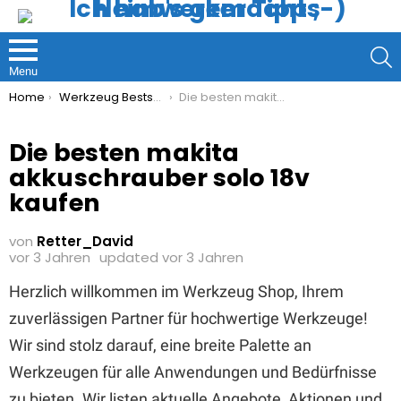
S
Menu
You are here:
Home
Werkzeug Bestseller
Die besten makita akkuschrauber solo 18v kaufen
Die besten makita
akkuschrauber solo 18v
kaufen
von
Retter_David
vor 3 Jahren
updated
vor 3 Jahren
Herzlich willkommen im Werkzeug Shop, Ihrem
zuverlässigen Partner für hochwertige Werkzeuge!
Wir sind stolz darauf, eine breite Palette an
Werkzeugen für alle Anwendungen und Bedürfnisse
zu bieten. Wir listen aktuelle Angebote, Aktionen und