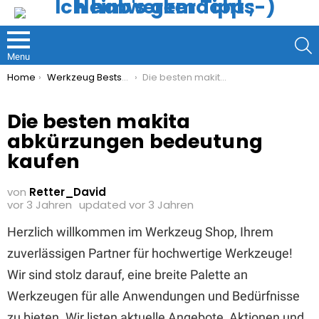
S
Menu
You are here:
Home
Werkzeug Bestseller
Die besten makita abkürzungen bedeutung kaufen
Die besten makita
abkürzungen bedeutung
kaufen
von
Retter_David
vor 3 Jahren
updated
vor 3 Jahren
Herzlich willkommen im Werkzeug Shop, Ihrem
zuverlässigen Partner für hochwertige Werkzeuge!
Wir sind stolz darauf, eine breite Palette an
Werkzeugen für alle Anwendungen und Bedürfnisse
zu bieten. Wir listen aktuelle Angebote, Aktionen und