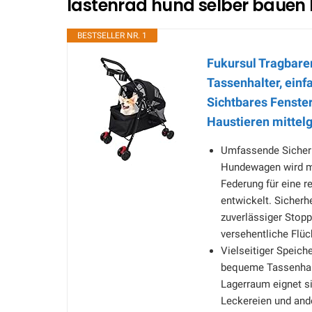
lastenrad hund selber bauen 
BESTSELLER NR. 1
Fukursul Tragbare
Tassenhalter, einf
Sichtbares Fenster
Haustieren mittel
Umfassende Sicherhe
Hundewagen wird mi
Federung für eine r
entwickelt. Sicherh
zuverlässiger Stopp
versehentliche Flüc
Vielseitiger Speich
bequeme Tassenhalt
Lagerraum eignet si
Leckereien und and