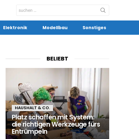
Search
for:
Elektronik
Modellbau
Sonstiges
BELIEBT
HAUSHALT & CO.
Platz schaffen mit System:
die richtigen Werkzeuge fürs
Entrümpeln