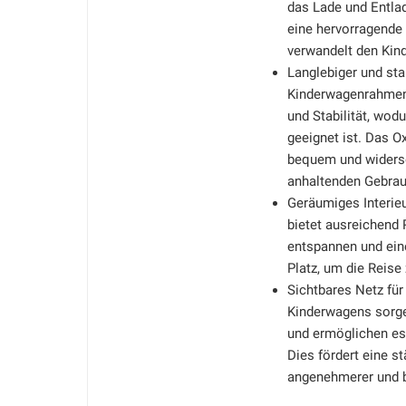
das Lade und Entlad
eine hervorragende 
verwandelt den Kin
Langlebiger und sta
Kinderwagenrahmen 
und Stabilität, wod
geeignet ist. Das Ox
bequem und widerse
anhaltenden Gebrau
Geräumiges Interieu
bietet ausreichend 
entspannen und eine
Platz, um die Reise
Sichtbares Netz fü
Kinderwagens sorge
und ermöglichen es 
Dies fördert eine st
angenehmerer und be