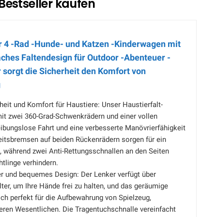
Bestseller kaufen
r 4 -Rad -Hunde- und Katzen -Kinderwagen mit
aches Faltendesign für Outdoor -Abenteuer -
 sorgt die Sicherheit den Komfort von
g
it und Komfort für Haustiere: Unser Haustierfalt-
t zwei 360-Grad-Schwenkrädern und einer vollen
eibungslose Fahrt und eine verbesserte Manövrierfähigkeit
eitsbremsen auf beiden Rückenrädern sorgen für ein
, während zwei Anti-Rettungsschnallen an den Seiten
htlinge verhindern.
er und bequemes Design: Der Lenker verfügt über
er, um Ihre Hände frei zu halten, und das geräumige
ch perfekt für die Aufbewahrung von Spielzeug,
eren Wesentlichen. Die Tragentuchschnalle vereinfacht