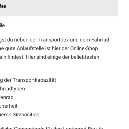
fen
ile
gst du neben der Transportbox und dem Fahrrad
 gute Anlaufstelle ist hier der Online-Shop
n findest. Hier sind einige der beliebtesten
g der Transportkapazität
ahrradtypen
tenrad
cherheit
ueme Sitzposition
tzliche Gegenstände für den Lastenrad-Bau, je